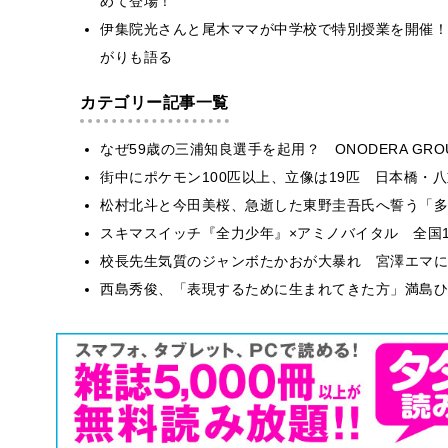
めて登場！
伊集院光さんと尾木ママが中学校で特別授業を開催！
がりも語る
カテゴリー記事一覧
なぜ59歳の三浦知良選手を起用？ ONODERA GR
街中にポケモン100匹以上、立像は19匹 日本橋・八
松村北斗と今田美桜、急逝した東野圭吾氏へ誓う「多
スキマスイッチ『全力少年』×アミノバイタル 全国1
校長先生気質のジャンボたかおが大暴れ 宮澤エマに
西島秀俊、「表現するために生まれてきた方」満島ひ