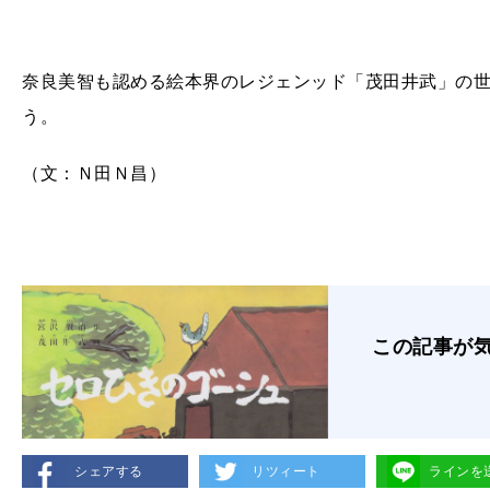
奈良美智も認める絵本界のレジェンッド「茂田井武」の
う。
（文：Ｎ田Ｎ昌）
この記事が
シェアする
リツィート
ラインを