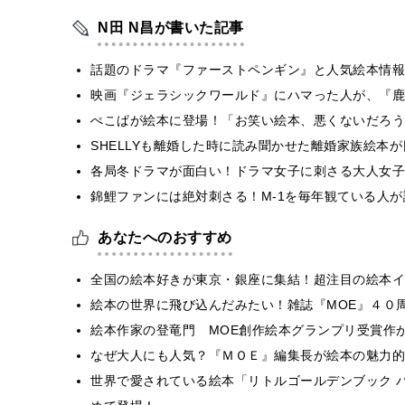
N田 N昌が書いた記事
話題のドラマ『ファーストペンギン』と人気絵本情報
映画『ジェラシックワールド』にハマった人が、『鹿
ぺこぱが絵本に登場！「お笑い絵本、悪くないだろう
SHELLYも離婚した時に読み聞かせた離婚家族絵本
各局冬ドラマが面白い！ドラマ女子に刺さる大人女子
錦鯉ファンには絶対刺さる！M-1を毎年観ている人
あなたへのおすすめ
全国の絵本好きが東京・銀座に集結！超注目の絵本イ
絵本の世界に飛び込んだみたい！雑誌『MOE』４０
絵本作家の登竜門 MOE創作絵本グランプリ受賞作
なぜ大人にも人気？『ＭＯＥ』編集長が絵本の魅力的
世界で愛されている絵本「リトルゴールデンブック 