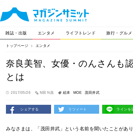
雑誌・出版
エンタメ
ライフトレンド
旅行・グルメ
トップページ
エンタメ
奈良美智、女優・のんさんも
とは
2017/05/26
N田 N昌
絵本
MOE
茂田井武
シェアする
リツィート
ラインを
みなさまは、「茂田井武」という名前を聞いたことがあ