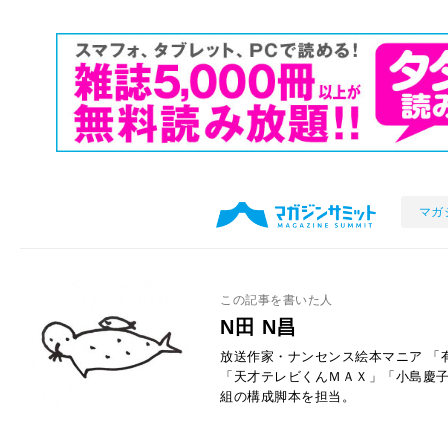
マガ
この記事を書いた人
N田 N昌
放送作家・ナンセンス絵本マニア 「
「天才テレビくんＭＡＸ」「小島慶子
組の構成脚本を担当。