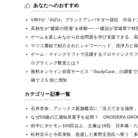
あなたへのおすすめ
VIBYが『AIZU』ブランドアンバサダー就任 渋谷
高校生が“建築の現場”を体験── 一建設が宮城県で特
ゲームを楽しみながら社会問題を学び支援できる、高
マツコ番組で紹介されたシャワーヘッド、洗浄力と保
ゲーム・マインクラフトで活躍するプロマインクラフ
ログラミング教室とは？
無料オンライン自習サービス「StudyCast」の調
禍で 2.5 倍に増加
カテゴリー記事一覧
石井杏奈、アシックス新旗艦店に「没入できる場所」
なぜ59歳の三浦知良選手を起用？ ONODERA GR
街中にポケモン100匹以上、立像は19匹 日本橋・八
松村北斗と今田美桜、急逝した東野圭吾氏へ誓う「多