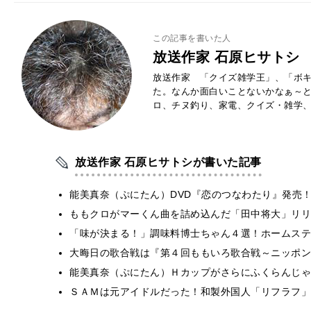
この記事を書いた人
放送作家 石原ヒサトシ
放送作家 「クイズ雑学王」、「ボキ
た。なんか面白いことないかなぁ～
ロ、チヌ釣り、家電、クイズ・雑学
放送作家 石原ヒサトシが書いた記事
能美真奈（ぷにたん）DVD『恋のつなわたり』発売
ももクロがマーくん曲を詰め込んだ「田中将大」リリ
「味が決まる！」調味料博士ちゃん４選！ホームステ
大晦日の歌合戦は『第４回ももいろ歌合戦～ニッポン
能美真奈（ぷにたん）Ｈカップがさらにふくらんじゃ
ＳＡＭは元アイドルだった！和製外国人「リフラフ」