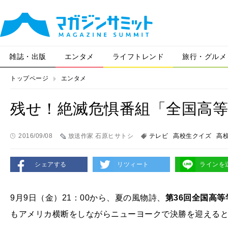
雑誌・出版
エンタメ
ライフトレンド
旅行・グルメ
トップページ
エンタメ
残せ！絶滅危惧番組「全国高
2016/09/08
放送作家 石原ヒサトシ
テレビ
高校生クイズ
高
シェアする
リツィート
ラインを
9月9日（金）21：00から、夏の風物詩、
第36回全国高
もアメリカ横断をしながらニューヨークで決勝を迎える