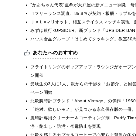
“かあちゃん代表”亜希が大戸屋の新メニュー開発 
ITフリーランス調査、85.8％が契約・報酬トラブ
ＪＡＬ×マリオット、相互ステイタスマッチを実現 
みずほ銀行×UPSIDER、新ブランド「UPSIDER BANK 
ハウス食品グループ「はじめてクッキング」教室30周
あなたへのおすすめ
ブライトリングのポップアップ・ラウンジがオープン
ン開催
受験生の3人に1人、親からの干渉を「お節介」と回
ペーン開始
北欧腕時計ブランド「About Vintage」の傑作「1960
「絶対、欲しいモノ」が見つかる永久保存版の一冊。「O
腕時計専用クリーナー＆コーティング剤「Purify T
浄・艶出し・防汚・帯電防止を実現
北欧を感じるカプセルコーヒーで心安らぐ贅沢な冬の