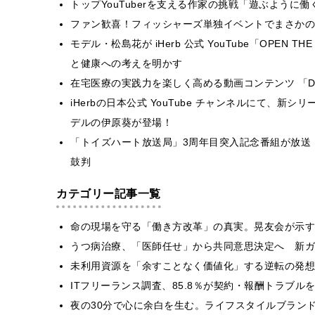
トップYouTuberを支える作家の挑戦「遊ぶように
ファン歓喜！フィッシャーズ単独イベントでまさかの
モデル・松島花が iHerb 公式 YouTube「OPEN
と健康への考えを明かす
在宅医療の実践力を楽しく高める動画コンテンツ 「D
iHerbの日本公式 YouTube チャンネルにて、新シ
デルの伊原葵が登場！
「トイズハート放送局」3周年目突入記念番組が放送
鼓判
カテゴリー記事一覧
​命の現場を守る「働き方改革」の真実。晃友会が示
うつ病治療、「医師任せ」から共同意思決定へ 新ガ
​​未利用資源を「余すことなく価値化」する逆転の発
ITフリーランス調査、85.8％が契約・報酬トラブ
​夜の30分で心に余白を生む。ライフスタイルブラン