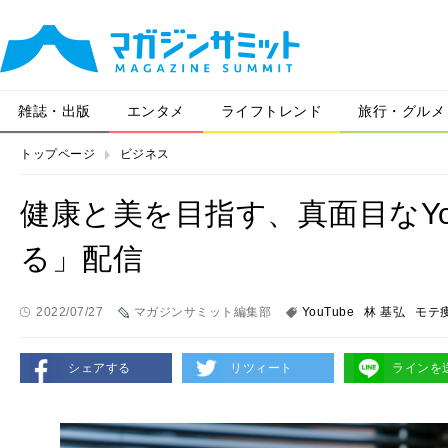
雑誌・出版
エンタメ
ライフトレンド
旅行・グルメ
トップページ
ビジネス
健康と美を目指す、真面目なYo
る」配信
2022/07/27
マガジンサミット編集部
YouTube
林 基弘
モテ
シェアする
リツィート
ラインを