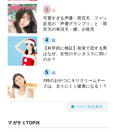
3
位
可愛すぎる声優・雨宮天、ファン
必見の「声優グランプリ」と「雨
宮天の有頂天・纏」が発売
4
位
【科学的に検証】視覚で恋する男
はなぜ、女性のサンタコスに弱い
のか？
5
位
3時のおやつにキリクリームチー
ズは、太りにくく健康になる！？
ベスト10を表示
マガサミTOPIX