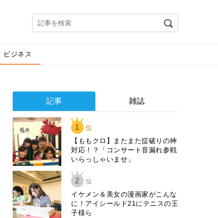
ビジネス
記事
雑誌
1
位
【ももクロ】またまた掟破りの神
対応！？「コンサート音漏れ参戦
いらっしゃいませ」
2
位
イケメン＆美女の漫画家がこんな
に！アイシールド21にテニスの王
子様ら