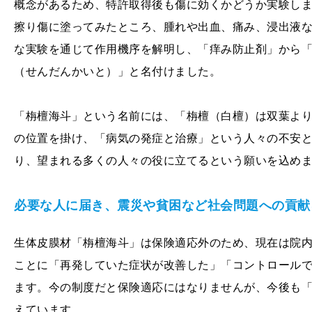
概念があるため、特許取得後も傷に効くかどうか実験し
擦り傷に塗ってみたところ、腫れや出血、痛み、浸出液
な実験を通じて作用機序を解明し、「痒み防止剤」から
（せんだんかいと）」と名付けました。
「栴檀海斗」という名前には、「栴檀（白檀）は双葉よ
の位置を掛け、「病気の発症と治療」という人々の不安
り、望まれる多くの人々の役に立てるという願いを込め
必要な人に届き、震災や貧困など社会問題への貢献
生体皮膜材「栴檀海斗」は保険適応外のため、現在は院
ことに「再発していた症状が改善した」「コントロール
ます。今の制度だと保険適応にはなりませんが、今後も
えています。