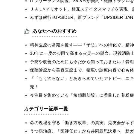
ITフリーランス調査、85.8％が契約・報酬トラブ
ＪＡＬ×マリオット、相互ステイタスマッチを実現 
みずほ銀行×UPSIDER、新ブランド「UPSIDER BANK 
あなたへのおすすめ
精神医療の常識を覆す——「予防」への特化で、精神
30年に一度の少雨で高まる火災への懸念。現役消防
予防や改善のためにも今だから知っておきたい！骨粗
保険診療から美容医療まで、幅広い診療内容で心も体
『「もう治らない」とあきらめていたアトピー、ニキ
売！
今注目を集めている「短鎖脂肪酸」に着目した花粉症
カテゴリー記事一覧
​命の現場を守る「働き方改革」の真実。晃友会が示
うつ病治療、「医師任せ」から共同意思決定へ 新ガ