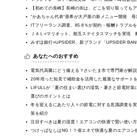
【初めての長崎】長崎の街は、どこを切り取ってもア
“かあちゃん代表”亜希が大戸屋の新メニュー開発 
ITフリーランス調査、85.8％が契約・報酬トラブ
ＪＡＬ×マリオット、相互ステイタスマッチを実現 
みずほ銀行×UPSIDER、新ブランド「UPSIDER BANK 
あなたへのおすすめ
電気代高騰にどう備える？さいたま市で専門家が解説
20年培った知見で補助金を活用した最適なサポート
LIFULLが「夏の住まい選びの湿気・暑さと節電対
選びのポイントとは
冬を迎えるにあたり人々の節電に対する意識調査を実
策を紹介
注目すべきは夏の湿度！エアコンの快適で賢い使い方
つけっぱなしはNG！？省エネで快適な夏のエアコン