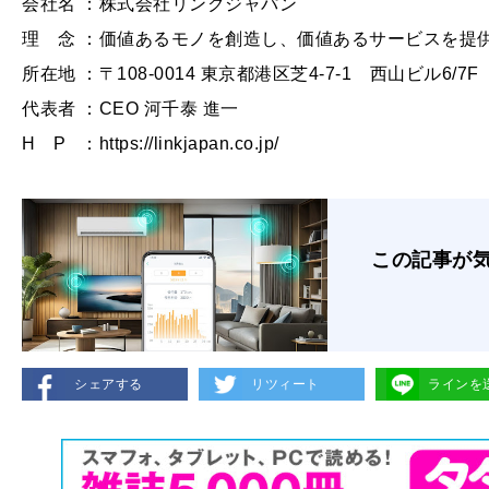
会社名 ：株式会社リンクジャパン
理 念 ：価値あるモノを創造し、価値あるサービスを提
所在地 ：〒108-0014 東京都港区芝4-7-1 西山ビル6/7F
代表者 ：CEO 河千泰 進一
H P ：
https://linkjapan.co.jp/
この記事が
シェアする
リツィート
ラインを