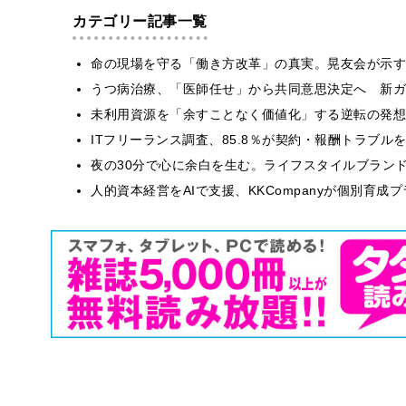
カテゴリー記事一覧
​命の現場を守る「働き方改革」の真実。晃友会が示
うつ病治療、「医師任せ」から共同意思決定へ 新ガ
​​未利用資源を「余すことなく価値化」する逆転の発
ITフリーランス調査、85.8％が契約・報酬トラブ
​夜の30分で心に余白を生む。ライフスタイルブラン
人的資本経営をAIで支援、KKCompanyが個別育成