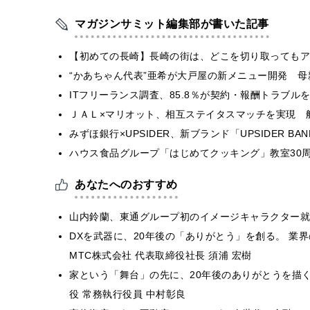
マガジンサミット編集部が書いた記事
【初めての長崎】長崎の街は、どこを切り取ってもア
“かあちゃん代表”亜希が大戸屋の新メニュー開発 
ITフリーランス調査、85.8％が契約・報酬トラブ
ＪＡＬ×マリオット、相互ステイタスマッチを実現 
みずほ銀行×UPSIDER、新ブランド「UPSIDER BANK 
ハウス食品グループ「はじめてクッキング」教室30周
あなたへのおすすめ
山内鈴蘭、東通グループ初のイメージキャラクター就
DXを武器に、20年後の「ありがとう」を創る。 業界
MTC株式会社 代表取締役社長 須浦 宏樹
家という「舞台」の先に、20年後のありがとうを描く
役 常務執行役員 中村彰良