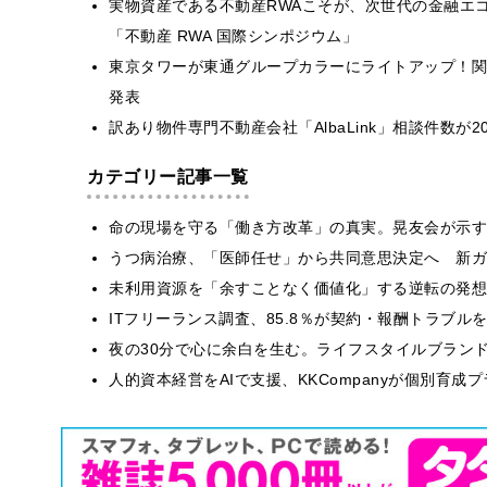
実物資産である不動産RWAこそが、次世代の金融エ
「不動産 RWA 国際シンポジウム」
東京タワーが東通グループカラーにライトアップ！関西へ
発表
訳あり物件専門不動産会社「AlbaLink」相談件数が2
カテゴリー記事一覧
​命の現場を守る「働き方改革」の真実。晃友会が示
うつ病治療、「医師任せ」から共同意思決定へ 新ガ
​​未利用資源を「余すことなく価値化」する逆転の発
ITフリーランス調査、85.8％が契約・報酬トラブ
​夜の30分で心に余白を生む。ライフスタイルブラン
人的資本経営をAIで支援、KKCompanyが個別育成