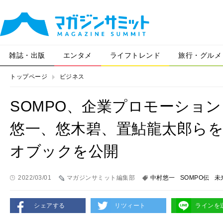
雑誌・出版
エンタメ
ライフトレンド
旅行・グルメ
トップページ
ビジネス
SOMPO、企業プロモーション
悠一、悠木碧、置鮎龍太郎ら
オブックを公開
2022/03/01
マガジンサミット編集部
中村悠一
SOMPO伝
未
シェアする
リツィート
ラインを