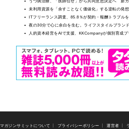
うつ病治療、「医師任せ」から共同意思決定へ 新ガ
​​未利用資源を「余すことなく価値化」する逆転の発
ITフリーランス調査、85.8％が契約・報酬トラブ
​夜の30分で心に余白を生む。ライフスタイルブラン
人的資本経営をAIで支援、KKCompanyが個別育成
マガジンサミットについて
プライバシーポリシー
運営者