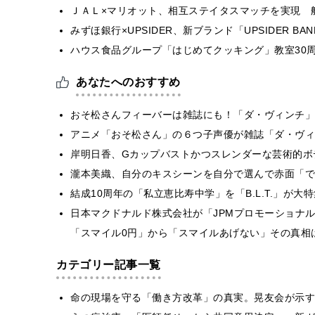
ＪＡＬ×マリオット、相互ステイタスマッチを実現 
みずほ銀行×UPSIDER、新ブランド「UPSIDER BANK 
ハウス食品グループ「はじめてクッキング」教室30周
あなたへのおすすめ
おそ松さんフィーバーは雑誌にも！「ダ・ヴィンチ」
アニメ「おそ松さん」の６つ子声優が雑誌「ダ・ヴィ
岸明日香、Gカップバストかつスレンダーな芸術的ボ
瀧本美織、自分のキスシーンを自分で選んで赤面「で
結成10周年の「私立恵比寿中学」を「B.L.T.」が大
日本マクドナルド株式会社が「JPMプロモーショナ
「スマイル0円」から「スマイルあげない」その真相
カテゴリー記事一覧
​命の現場を守る「働き方改革」の真実。晃友会が示