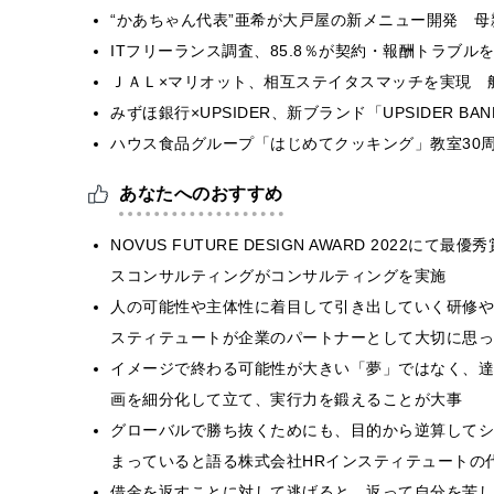
“かあちゃん代表”亜希が大戸屋の新メニュー開発 
ITフリーランス調査、85.8％が契約・報酬トラブ
ＪＡＬ×マリオット、相互ステイタスマッチを実現 
みずほ銀行×UPSIDER、新ブランド「UPSIDER BANK 
ハウス食品グループ「はじめてクッキング」教室30周
あなたへのおすすめ
NOVUS FUTURE DESIGN AWARD 2022
スコンサルティングがコンサルティングを実施
人の可能性や主体性に着目して引き出していく研修や
スティテュートが企業のパートナーとして大切に思っ
イメージで終わる可能性が大きい「夢」ではなく、達
画を細分化して立て、実行力を鍛えることが大事
グローバルで勝ち抜くためにも、目的から逆算してシ
まっていると語る株式会社HRインスティテュートの代
借金を返すことに対して逃げると、返って自分を苦し