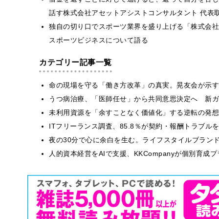
話す株式会社アセットアシストコンサルタント 代表取
独自の切り口でスポーツ業界を盛り上げる「株式会社M
スポーツビジネスについて語る
カテゴリー記事一覧
​命の現場を守る「働き方改革」の真実。晃友会が示
うつ病治療、「医師任せ」から共同意思決定へ 新ガ
​​未利用資源を「余すことなく価値化」する逆転の発
ITフリーランス調査、85.8％が契約・報酬トラブ
​夜の30分で心に余白を生む。ライフスタイルブラン
人的資本経営をAIで支援、KKCompanyが個別育成