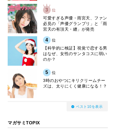
3
位
可愛すぎる声優・雨宮天、ファン
必見の「声優グランプリ」と「雨
宮天の有頂天・纏」が発売
4
位
【科学的に検証】視覚で恋する男
はなぜ、女性のサンタコスに弱い
のか？
5
位
3時のおやつにキリクリームチー
ズは、太りにくく健康になる！？
ベスト10を表示
マガサミTOPIX