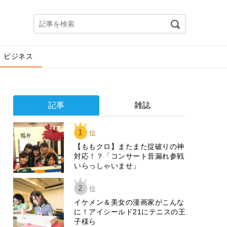
ビジネス
記事
雑誌
1
位
【ももクロ】またまた掟破りの神
対応！？「コンサート音漏れ参戦
いらっしゃいませ」
2
位
イケメン＆美女の漫画家がこんな
に！アイシールド21にテニスの王
子様ら