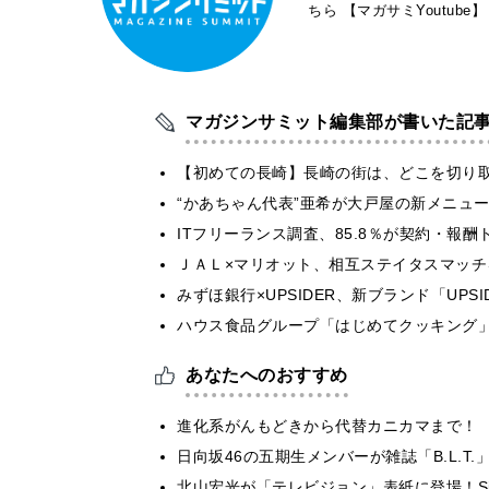
ちら
【マガサミYoutube】
マガジンサミット編集部が書いた記
【初めての長崎】長崎の街は、どこを切り
“かあちゃん代表”亜希が大戸屋の新メニュ
ITフリーランス調査、85.8％が契約・報
ＪＡＬ×マリオット、相互ステイタスマッ
みずほ銀行×UPSIDER、新ブランド「UPSIDER
ハウス食品グループ「はじめてクッキング」
あなたへのおすすめ
進化系がんもどきから代替カニカマまで！
日向坂46の五期生メンバーが雑誌「B.L.T.
北山宏光が「テレビジョン」表紙に登場！Six