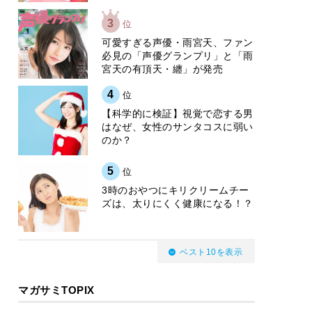
3
位
可愛すぎる声優・雨宮天、ファン
必見の「声優グランプリ」と「雨
宮天の有頂天・纏」が発売
4
位
【科学的に検証】視覚で恋する男
はなぜ、女性のサンタコスに弱い
のか？
5
位
3時のおやつにキリクリームチー
ズは、太りにくく健康になる！？
ベスト10を表示
マガサミTOPIX