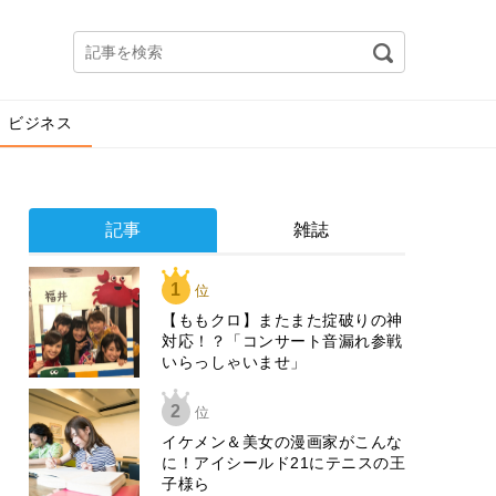
ビジネス
記事
雑誌
1
位
【ももクロ】またまた掟破りの神
対応！？「コンサート音漏れ参戦
いらっしゃいませ」
2
位
イケメン＆美女の漫画家がこんな
に！アイシールド21にテニスの王
子様ら