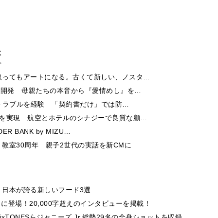
事
取ってもアートになる。古くて新しい、ノスタ…
ー開発 母親たちの本音から『愛情めし』を…
酬トラブルを経験 「契約書だけ」では防…
チを実現 航空とホテルのシナジーで良質な顧…
 BANK by MIZU…
教室30周年 親子2世代の実話を新CMに
 日本が誇る新しいフード3選
」に登場！20,000字超えのインタビューを掲載！
TONESらジャニーズ Jr.総勢29名の全身ショットを収録