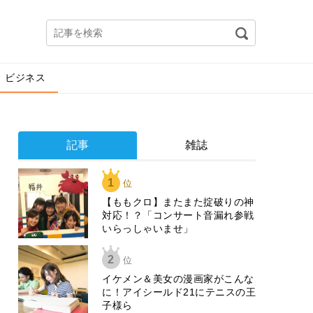
ビジネス
記事
雑誌
1
位
【ももクロ】またまた掟破りの神
対応！？「コンサート音漏れ参戦
いらっしゃいませ」
2
位
イケメン＆美女の漫画家がこんな
に！アイシールド21にテニスの王
子様ら