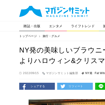
雑誌・出版
エンタメ
ライフトレンド
トップページ
旅行・グルメ
NY発の美味しいブラウニー「Fat
よりハロウィン&クリス
2022/09/15
マガジンサミット編集部
NY発
Fat Wi
シェアする
リツィート