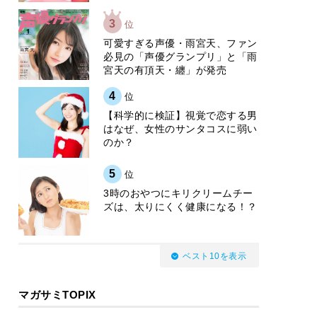
3
位
可愛すぎる声優・雨宮天、ファン
必見の「声優グランプリ」と「雨
宮天の有頂天・纏」が発売
4
位
【科学的に検証】視覚で恋する男
はなぜ、女性のサンタコスに弱い
のか？
5
位
3時のおやつにキリクリームチー
ズは、太りにくく健康になる！？
ベスト10を表示
マガサミTOPIX