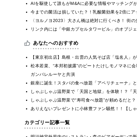
AIを駆使して誰もがM&Aに必要な情報やマッチング
今までの菌活は損していた？！乳酸菌効果を2倍にア
〈ヨルノヨ2023〉⼤さん橋は絶対に行くべき！ 街
リンク内には「中銀カプセルタワービル」のオブジェを設
あなたへのおすすめ
【東京初出店】島根・出雲の人気そば店「塩名人」が
松本若菜、“本邦初披露”のビートたけしモノマネに会
ガンバレルーヤと共演
銀座に誕生！スタバの食べ放題「アペリチェーナ」と
しゃぶしゃぶ温野菜で「天国と地獄」を体験！？『天
しゃぶしゃぶ温野菜で“寿司食べ放題”が頼めるだと
ありえないプレゼントに小林豊ファン騒然！！【しゃ
カテゴリー記事一覧
明治神宮外苑内のレストラン・森のビアガーデンで新