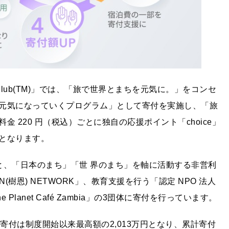
t Club(TM)」では、「旅で世界とまちを元気に。」をコンセ
元気になっていくプログラム」として寄付を実施し、「旅
 220 円（税込）ごとに独自の応援ポイント「choice」
となります。
と、「日本のまち」「世 界のまち」を軸に活動する非営利
N(樹恩) NETWORK」、教育支援を行う「認定 NPO 法人
anet Café Zambia」の3団体に寄付を行っています。
の寄付は制度開始以来最高額の2,013万円となり、累計寄付