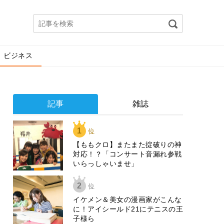
ビジネス
記事
雑誌
1
位
【ももクロ】またまた掟破りの神
対応！？「コンサート音漏れ参戦
いらっしゃいませ」
2
位
イケメン＆美女の漫画家がこんな
に！アイシールド21にテニスの王
子様ら