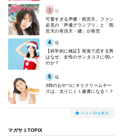
3
位
可愛すぎる声優・雨宮天、ファン
必見の「声優グランプリ」と「雨
宮天の有頂天・纏」が発売
4
位
【科学的に検証】視覚で恋する男
はなぜ、女性のサンタコスに弱い
のか？
5
位
3時のおやつにキリクリームチー
ズは、太りにくく健康になる！？
ベスト10を表示
マガサミTOPIX