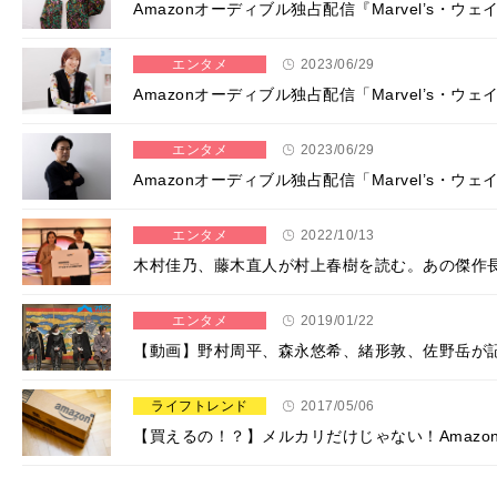
Amazonオーディブル独占配信『Marvel’s
エンタメ
2023/06/29
Amazonオーディブル独占配信「Marvel’s・
エンタメ
2023/06/29
Amazonオーディブル独占配信「Marvel’s・
エンタメ
2022/10/13
木村佳乃、藤木直人が村上春樹を読む。あの傑作長
エンタメ
2019/01/22
【動画】野村周平、森永悠希、緒形敦、佐野岳が記者
ライフトレンド
2017/05/06
【買えるの！？】メルカリだけじゃない！Amazo