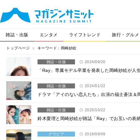
雑誌・出版
エンタメ
ライフトレンド
旅行・グルメ
トップページ
キーワード：岡崎紗絵
雑誌・出版
2024/09/20
「Ray」専属モデル卒業を発表した岡崎紗絵が人
雑誌・出版
2024/01/22
ドラマ「アイのない恋人たち」出演の福士蒼汰＆岡
雑誌・出版
2020/10/22
鈴木愛理と岡崎紗絵が雑誌「Ray」でお互いの表
グラビア
2019/09/09