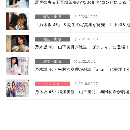
冨里奈央＆五百城茉央の“なおまお”コンビによる
雑誌・出版
2023/12/22
「乃⽊坂 46」 5 期⽣の写真集が発売！井上和
雑誌・出版
2021/08/18
乃木坂 46・山下美月が雑誌「ゼクシィ」に登場
雑誌・出版
2021/06/14
乃木坂 46・松村沙友理が雑誌「anan」に登場
エンタメ
2018/08/17
乃木坂 46・梅澤美波、山下美月、与田祐希が劇場