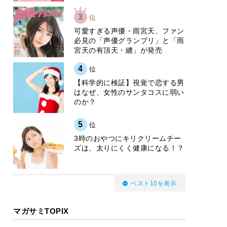
3
位
可愛すぎる声優・雨宮天、ファン
必見の「声優グランプリ」と「雨
宮天の有頂天・纏」が発売
4
位
【科学的に検証】視覚で恋する男
はなぜ、女性のサンタコスに弱い
のか？
5
位
3時のおやつにキリクリームチー
ズは、太りにくく健康になる！？
ベスト10を表示
マガサミTOPIX