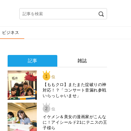
ビジネス
記事
雑誌
1
位
【ももクロ】またまた掟破りの神
対応！？「コンサート音漏れ参戦
いらっしゃいませ」
2
位
イケメン＆美女の漫画家がこんな
に！アイシールド21にテニスの王
子様ら