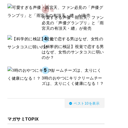
3
位
可愛すぎる声優・雨宮天、ファン
必見の「声優グランプリ」と「雨
宮天の有頂天・纏」が発売
4
位
【科学的に検証】視覚で恋する男
はなぜ、女性のサンタコスに弱い
のか？
5
位
3時のおやつにキリクリームチー
ズは、太りにくく健康になる！？
ベスト10を表示
マガサミTOPIX