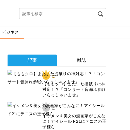
ビジネス
記事
雑誌
1
位
【ももクロ】またまた掟破りの神
対応！？「コンサート音漏れ参戦
いらっしゃいませ」
2
位
イケメン＆美女の漫画家がこんな
に！アイシールド21にテニスの王
子様ら