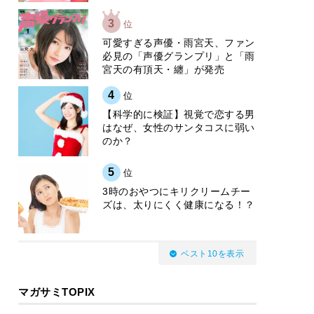
3
位
可愛すぎる声優・雨宮天、ファン
必見の「声優グランプリ」と「雨
宮天の有頂天・纏」が発売
4
位
【科学的に検証】視覚で恋する男
はなぜ、女性のサンタコスに弱い
のか？
5
位
3時のおやつにキリクリームチー
ズは、太りにくく健康になる！？
ベスト10を表示
マガサミTOPIX