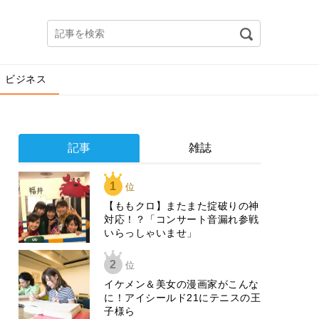
ビジネス
記事
雑誌
1
位
【ももクロ】またまた掟破りの神
対応！？「コンサート音漏れ参戦
いらっしゃいませ」
2
位
イケメン＆美女の漫画家がこんな
に！アイシールド21にテニスの王
子様ら