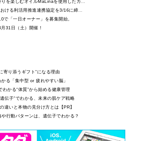
を楽しむオイルMaLinaを使用したカ…
おける利活用推進連携協定を3/16に締…
/10で「一日オーナー」を募集開始。
3月31日（土）開催！
生に寄り添うギフト”になる理由
る「集中型 or 疲れやすい脳」
でわかる“体質”から始める健康管理
肌遺伝子”でわかる、未来の肌ケア戦略
段の違いと本物の見分け方とは【PR】
性格や行動パターンは、遺伝子でわかる？