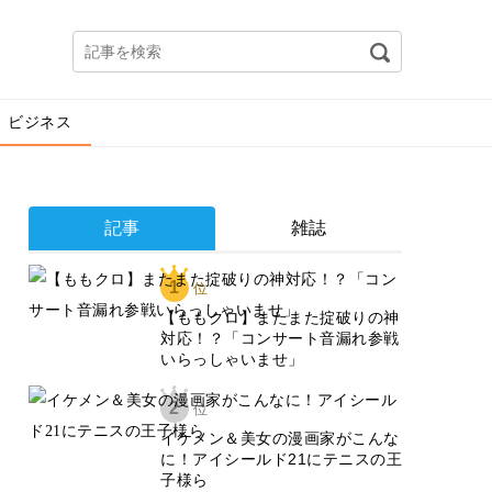
ビジネス
記事
雑誌
1
位
【ももクロ】またまた掟破りの神
対応！？「コンサート音漏れ参戦
いらっしゃいませ」
2
位
イケメン＆美女の漫画家がこんな
に！アイシールド21にテニスの王
子様ら