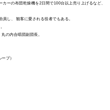
ーカーの布団乾燥機を2日間で100台以上売り上げるなど、
を動員し、 観客に愛される役者でもある。
む。
 丸の内合唱団副団長。
ループ）