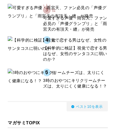
3
位
可愛すぎる声優・雨宮天、ファン
必見の「声優グランプリ」と「雨
宮天の有頂天・纏」が発売
4
位
【科学的に検証】視覚で恋する男
はなぜ、女性のサンタコスに弱い
のか？
5
位
3時のおやつにキリクリームチー
ズは、太りにくく健康になる！？
ベスト10を表示
マガサミTOPIX