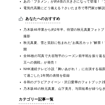
あの「ブタメン」が約4倍の大きさになって登場！「ブ
電気代高騰にどう備える？さいたま市で専門家が解説
あなたへのおすすめ
乃木坂46卒業から約2年半。待望の秋元真夏フォト
撮影
秋元真夏、雪と笑顔に包まれた“お風呂カット”解禁
開
全86枚の写真で大谷翔平のシーズン前半戦を振り返
王への挑戦」が発売！
NHK連続テレビ小説「舞いあがれ！」に出演する福
て過ごした1年間の表情を収録
令和のグラビアクイーン・沢口愛華のフォトブック2
乃木坂46の秋元真夏、山下美月、与田祐希が緑つな
カテゴリー記事一覧