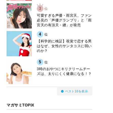
3
位
可愛すぎる声優・雨宮天、ファン
必見の「声優グランプリ」と「雨
宮天の有頂天・纏」が発売
4
位
【科学的に検証】視覚で恋する男
はなぜ、女性のサンタコスに弱い
のか？
5
位
3時のおやつにキリクリームチー
ズは、太りにくく健康になる！？
ベスト10を表示
マガサミTOPIX