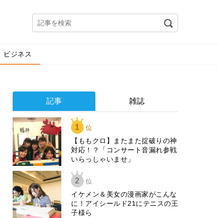
ビジネス
記事
雑誌
1
位
【ももクロ】またまた掟破りの神
対応！？「コンサート音漏れ参戦
いらっしゃいませ」
2
位
イケメン＆美女の漫画家がこんな
に！アイシールド21にテニスの王
子様ら