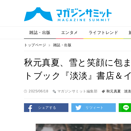
雑誌・出版
エンタメ
ライフトレンド
トップページ
雑誌・出版
秋元真夏、雪と笑顔に包ま
トブック『淡淡』書店＆
2025/06/18
マガジンサミット編集部
秋元真夏
淡
シェアする
リツィート