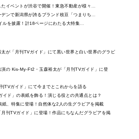
したイベントが渋谷で開催！東急不動産が様々…
ーデンで新潟県が誇るブランド枝豆「つまりち…
イルを披露！計18ページにわたる大特集…
太が「月刊TVガイド」にて黒い世界と白い世界のグラビ
 Kis-My-Ft2・玉森裕太が「月刊TVガイド」に登
誌「月刊TVガイド」にて今までとこれからを語る
ガイド」の表紙を飾る！演じる役との共通点とは？
イド」の表紙、特集に登場！自然体な2人の生グラビアを掲載
月刊TVガイド」に登場！作品にちなんだグラビアを掲