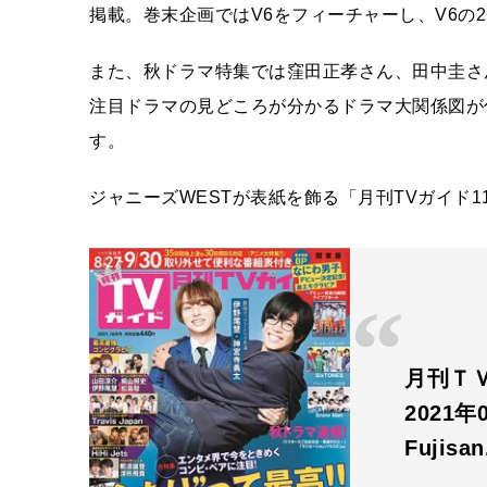
掲載。巻末企画ではV6をフィーチャーし、V6の
また、秋ドラマ特集では窪田正孝さん、田中圭さ
注目ドラマの見どころが分かるドラマ大関係図が
す。
ジャニーズWESTが表紙を飾る「月刊TVガイド1
月刊ＴＶ
2021
Fujisa