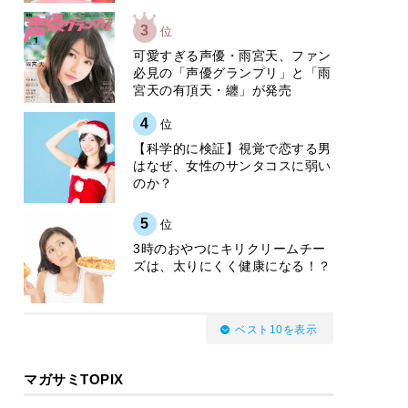
3
位
可愛すぎる声優・雨宮天、ファン
必見の「声優グランプリ」と「雨
宮天の有頂天・纏」が発売
4
位
【科学的に検証】視覚で恋する男
はなぜ、女性のサンタコスに弱い
のか？
5
位
3時のおやつにキリクリームチー
ズは、太りにくく健康になる！？
ベスト10を表示
マガサミTOPIX