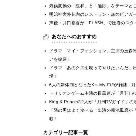
気候変動の「緩和」と「適応」をテーマと
明治神宮外苑内のレストラン・森のビアガ
声優・井口裕香が「FLASH」で圧巻のスタ
あなたへのおすすめ
ドラマ「マイ・フィクション」主演の玉森裕
アを披露！
ドラマ「あのクズを殴ってやりたいんだ」出演の
場！
6人の新体制となったKis-My-Ft2が雑
トリリオンゲーム主演の目黒蓮が「月刊TV
King & Princeの2人が「月刊TVガ
「隣の男はよく食べる」出演の菊池風磨が「
載！
カテゴリー記事一覧