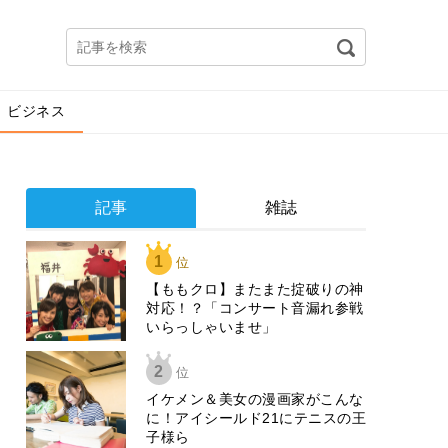
ビジネス
記事
雑誌
1
位
【ももクロ】またまた掟破りの神
対応！？「コンサート音漏れ参戦
いらっしゃいませ」
2
位
イケメン＆美女の漫画家がこんな
に！アイシールド21にテニスの王
子様ら