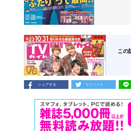
この
シェアする
リツィート