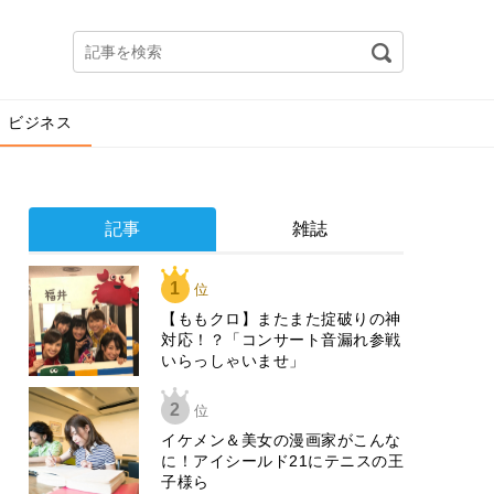
ビジネス
記事
雑誌
1
位
【ももクロ】またまた掟破りの神
対応！？「コンサート音漏れ参戦
いらっしゃいませ」
2
位
イケメン＆美女の漫画家がこんな
に！アイシールド21にテニスの王
子様ら