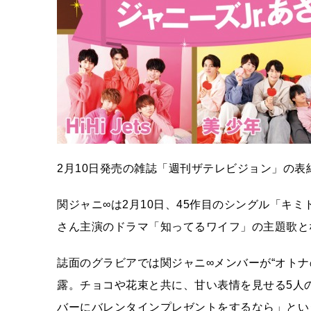
2月10日発売の雑誌「週刊ザテレビジョン」の表
関ジャニ∞は2月10日、45作目のシングル「キ
さん主演のドラマ「知ってるワイフ」の主題歌と
誌面のグラビアでは関ジャニ∞メンバーが“オト
露。チョコや花束と共に、甘い表情を見せる5人
バーにバレンタインプレゼントをするなら」とい