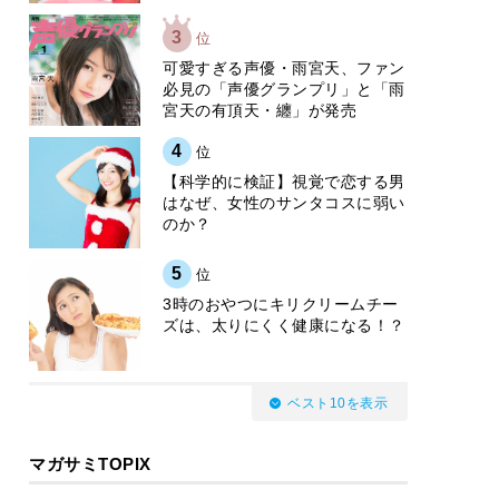
3
位
可愛すぎる声優・雨宮天、ファン
必見の「声優グランプリ」と「雨
宮天の有頂天・纏」が発売
4
位
【科学的に検証】視覚で恋する男
はなぜ、女性のサンタコスに弱い
のか？
5
位
3時のおやつにキリクリームチー
ズは、太りにくく健康になる！？
ベスト10を表示
マガサミTOPIX