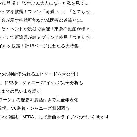
ンに登場！「5年ぶん大人になった私を見て…
ラビアを披露！ファン「可愛い！」「とてもセ…
友会が示す持続可能な地域医療の道筋とは。
したイベントが渋谷で開催！東急不動産が様々…
ーデンで新潟県が誇るブランド枝豆「つまりち…
イルを披露！計18ページにわたる大特集…
y! Jumpの仲間愛溢れるエピソードを大公開！
」に登場！ジャニーズ“イケボ”完全分析も
れまでの思い出を語る
sのブンブブーン」の歴史を裏話付きで完全年表化
登場。V6密着・ジャニーズ相関図も
∞が雑誌「AERA」にて新曲やライブへの想いを明かす