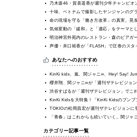
乃木坂46・賀喜遥香が週刊少年チャンピオ
十味、ベトナムで撮影したヤンジャンのグ
​命の現場を守る「働き方改革」の真実。晃
気候変動の「緩和」と「適応」をテーマと
明治神宮外苑内のレストラン・森のビアガ
声優・井口裕香が「FLASH」で圧巻のスタ
あなたへのおすすめ
KinKi kids、嵐、関ジャニ∞、Hey! Sa
櫻井翔、関ジャニ∞が「週刊ザテレビジョン
渋谷すばるが「週刊ザテレビジョン」でこ
KinKi Kidsを大特集！「KinKi Kid
TOKIOの松岡昌宏が週刊ザテレビジョンに
「青春」はこれからも続いていく。関ジャニ
カテゴリー記事一覧