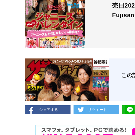
売日202
Fujisa
この
シェアする
リツィート