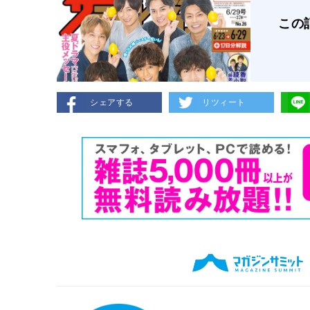
この
シェアする
リツィート