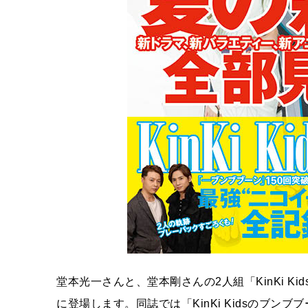
堂本光一さんと、堂本剛さんの2人組「KinKi K
に登場します。同誌では「KinKi Kidsのブンブブー