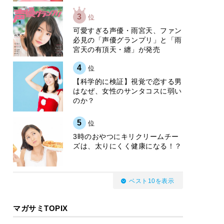
3
位
可愛すぎる声優・雨宮天、ファン
必見の「声優グランプリ」と「雨
宮天の有頂天・纏」が発売
4
位
【科学的に検証】視覚で恋する男
はなぜ、女性のサンタコスに弱い
のか？
5
位
3時のおやつにキリクリームチー
ズは、太りにくく健康になる！？
ベスト10を表示
マガサミTOPIX