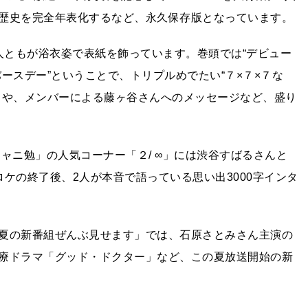
歴史を完全年表化するなど、永久保存版となっています。
く7人ともが浴衣姿で表紙を飾っています。巻頭では“デビュー
バースデー”ということで、トリプルめでたい“７×７×７な
クや、メンバーによる藤ヶ谷さんへのメッセージなど、盛り
ャニ勉」の人気コーナー「２/ ∞」には渋谷すばるさんと
ケの終了後、2人が本音で語っている思い出3000字インタ
夏の新番組ぜんぶ見せます」では、石原さとみさん主演の
療ドラマ「グッド・ドクター」など、この夏放送開始の新