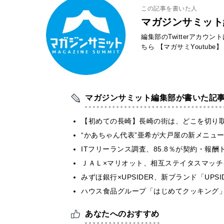
この記事を書いた人
マガジンサミット
編集部のTwitterアカウ
ちら
【マガサミYoutube】
マガジンサミット編集部が書いた記
【初めての長崎】長崎の街は、どこを切り
“かあちゃん代表”亜希が大戸屋の新メニュ
ITフリーランス調査、85.8％が契約・報
ＪＡＬ×マリオット、相互ステイタスマッ
みずほ銀行×UPSIDER、新ブランド「UPSIDER
ハウス食品グループ「はじめてクッキング」
あなたへのおすすめ