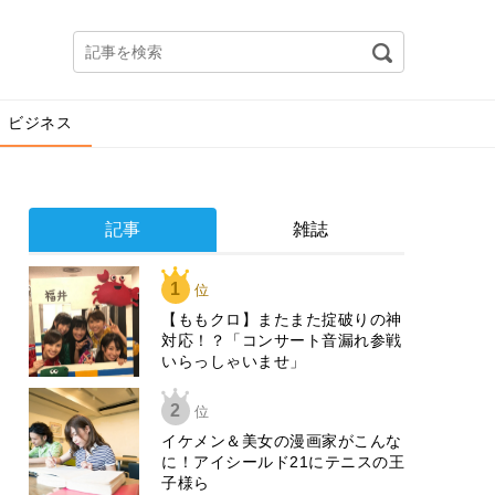
ビジネス
記事
雑誌
1
位
【ももクロ】またまた掟破りの神
対応！？「コンサート音漏れ参戦
いらっしゃいませ」
2
位
イケメン＆美女の漫画家がこんな
に！アイシールド21にテニスの王
子様ら