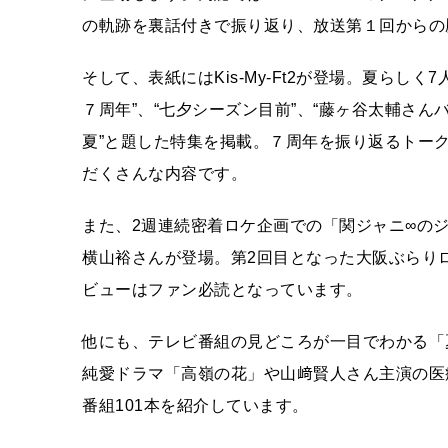
の軌跡を裏話付きで振り返り、放送第１回からの
そして、表紙にはKis-My-Ft2が登場。夏らし
７周年”、“七夕シーズン目前”、“藤ヶ谷太輔さん
夏”と題した特集を掲載。７周年を振り返るトー
だくさんな内容です。
また、2週連続密着ロケ企画での「関ジャニ∞のジ
横山裕さんが登場。第2回目となった大阪ぶらりロ
ビューはファン必読となっています。
他にも、テレビ番組の見どころが一目でわかる「
純愛ドラマ「高嶺の花」や山﨑賢人さん主演の医
番組101本を紹介しています。