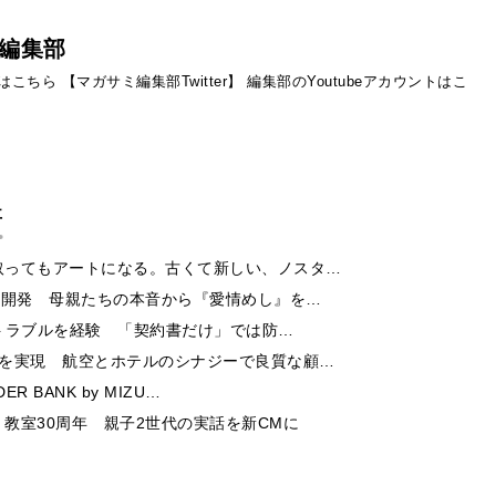
編集部
ントはこちら
【マガサミ編集部Twitter】
編集部のYoutubeアカウントはこ
事
取ってもアートになる。古くて新しい、ノスタ…
ー開発 母親たちの本音から『愛情めし』を…
酬トラブルを経験 「契約書だけ」では防…
チを実現 航空とホテルのシナジーで良質な顧…
 BANK by MIZU…
教室30周年 親子2世代の実話を新CMに