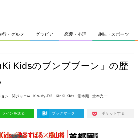
旅行・グルメ
グラビア
恋愛・心理
趣味・スポーツ
KinKi Kidsのブンブブーン」の歴
化
ジョン
関ジャニ∞
Kis-My-Ft2
KinKi Kids
堂本剛
堂本光一
ラインを送る
ブックマーク
ポケットする