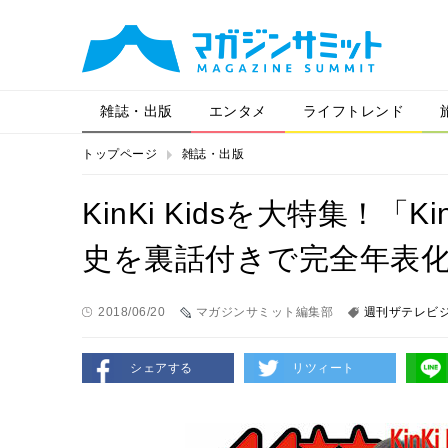
雑誌・出版
エンタメ
ライフトレンド
トップページ
雑誌・出版
KinKi Kidsを大特集！「
史を裏話付きで完全年表
2018/06/20
マガジンサミット編集部
週刊ザテレビ
シェアする
リツィート