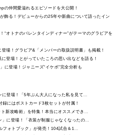
y! Jumpの仲間愛溢れるエピソードを大公開！
idsが飾る！デビューからの25年や新曲について語ったイン
！“オトナのバレンタインディナー”がテーマのグラビアを
ン」に登場！グラビア&「メンバーの取扱説明書」も掲載！
の表紙に登場！とがっていたころの思い出などを語る！
」に登場！ジャニーズ“イケボ”完全分析も
ンに登場！「5年ぶん大人になった私を見て…
付録にはポストカード3枚セットが付属！
ット新攻略術」を特集！本当にオススメでき…
ン」に登場！「衣装が制服じゃなくなったの…
ルフォトブック」が発売！104試合＆1…