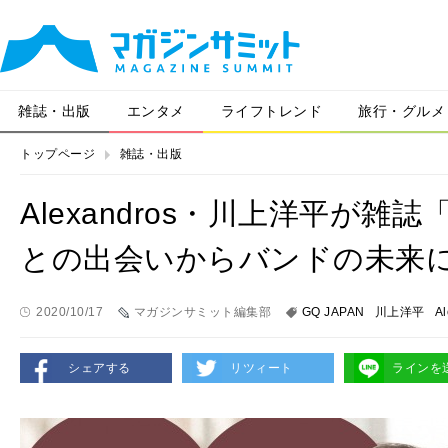
雑誌・出版
エンタメ
ライフトレンド
旅行・グルメ
トップページ
雑誌・出版
Alexandros・川上洋平が雑誌
との出会いからバンドの未来
2020/10/17
マガジンサミット編集部
GQ JAPAN
川上洋平
Al
シェアする
リツィート
ラインを