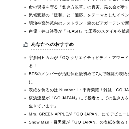
​命の現場を守る「働き方改革」の真実。晃友会が示
気候変動の「緩和」と「適応」をテーマとしたイベン
明治神宮外苑内のレストラン・森のビアガーデンで新
声優・井口裕香が「FLASH」で圧巻のスタイルを披
あなたへのおすすめ
宇多田ヒカルが「GQ クリエイティビティ・アワード 2
る！
BTSのメンバーが活動休止後初めて7人で雑誌の表紙を
に
表紙を飾るのは Number_i・平野紫耀！雑誌「GQ J
横浜流星が「GQ JAPAN」にて役者としての生き
生きています」
Mrs. GREEN APPLEが「GQ JAPAN」にてデ
Snow Man・目黒蓮が「GQ JAPAN」の表紙を