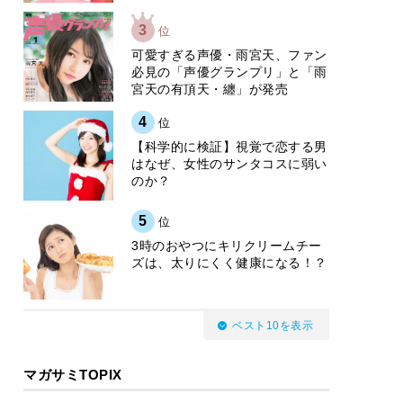
3
位
可愛すぎる声優・雨宮天、ファン
必見の「声優グランプリ」と「雨
宮天の有頂天・纏」が発売
4
位
【科学的に検証】視覚で恋する男
はなぜ、女性のサンタコスに弱い
のか？
5
位
3時のおやつにキリクリームチー
ズは、太りにくく健康になる！？
ベスト10を表示
マガサミTOPIX