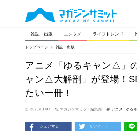
雑誌・出版
エンタメ
ライフトレンド
トップページ
雑誌・出版
アニメ「ゆるキャン△」
ャン△大解剖」が登場！SE
たい一冊！
2021/01/07
マガジンサミット編集部
アニメ
ゆる
シェアする
リツィート