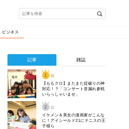
ビジネス
記事
雑誌
1
位
【ももクロ】またまた掟破りの神
対応！？「コンサート音漏れ参戦
いらっしゃいませ」
2
位
イケメン＆美女の漫画家がこんな
に！アイシールド21にテニスの王
子様ら