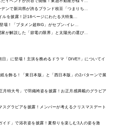
したイベントが渋谷で開催！東急不動産が様々…
ーデンで新潟県が誇るブランド枝豆「つまりち…
イルを披露！計18ページにわたる大特集…
登場！「ブタメン超BIG」がセブン‐イレ…
門家が解説した「節電の限界」と太陽光の選び…
刊朝日」に登場！主演を務めるドラマ「DIVE!!」についてイ
ド」の表紙を飾る！「東日本版」と「西日本版」の2パターンで展
イドお正月特大号」で羽織袴姿を披露！お正月感満載のグラビア
でクリスマスグラビアを披露！メンバーが考えるクリスマスデート
ガイド」で浴衣姿を披露！夏祭りを楽しむ3人の姿を激