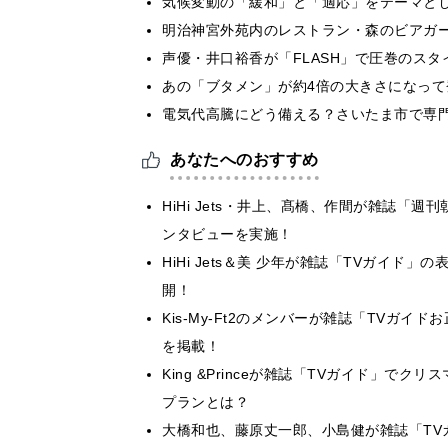
気候変動の「緩和」と「適応」をテーマと
明治神宮外苑内のレストラン・森のビアガ
声優・井口裕香が「FLASH」で圧巻のスタ
あの「ブタメン」が約4倍の大きさになって
電気代高騰にどう備える？さいたま市で専
あなたへのおすすめ
HiHi Jets・井上、髙橋、作間が雑誌「週
ンタビューを実施！
HiHi Jets＆美 少年が雑誌「TVガイ
開！
Kis-My-Ft2のメンバーが雑誌「TVガ
を掲載！
King &Princeが雑誌「TVガイド」
プランとは？
大橋和也、藤原丈一郎、小島健が雑誌「TV