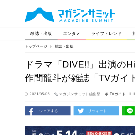
雑誌・出版
エンタメ
ライフトレンド
トップページ
雑誌・出版
ドラマ「DIVE!!」出演のH
作間龍斗が雑誌「TVガイ
2021/05/06
マガジンサミット編集部
TVガイド
HiH
シェアする
リツィート