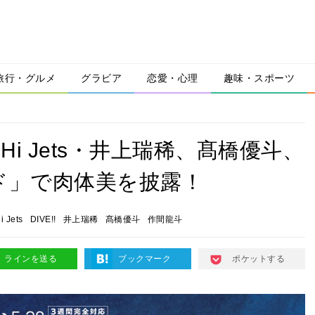
旅行・グルメ
グラビア
恋愛・心理
趣味・スポーツ
iHi Jets・井上瑞稀、髙橋優斗、
ド」で肉体美を披露！
i Jets
DIVE!!
井上瑞稀
髙橋優斗
作間龍斗
ラインを送る
ブックマーク
ポケットする