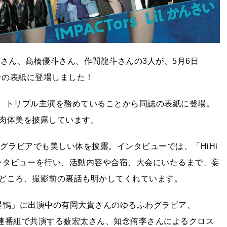
瑞稀さん、髙橋優斗さん、作間龍斗さんの3人が、5月6日
日号の表紙に登場しました！
」で、トリプル主演を務めていることから同誌の表紙に登場。
肉体美を披露しています。
グラビアでも美しい体を披露。インタビューでは、「HiHi
インタビューを行い、活動内容や合宿、大会にいたるまで、妄
どころ、撮影前の裏話も明かしてくれています。
探偵☆星鴨」に出演中の有岡大貴さんのゆるふわグラビア、
権」関連番組で共演する薮宏太さん、知念侑李さんによるクロス