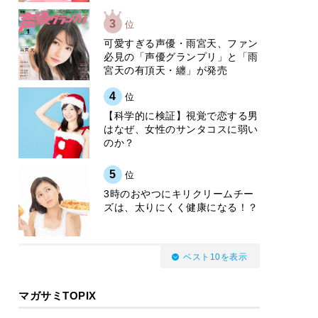
3
位
可愛すぎる声優・雨宮天、ファン
必見の「声優グランプリ」と「雨
宮天の有頂天・纏」が発売
4
位
【科学的に検証】視覚で恋する男
はなぜ、女性のサンタコスに弱い
のか？
5
位
3時のおやつにキリクリームチー
ズは、太りにくく健康になる！？
ベスト10を表示
マガサミTOPIX