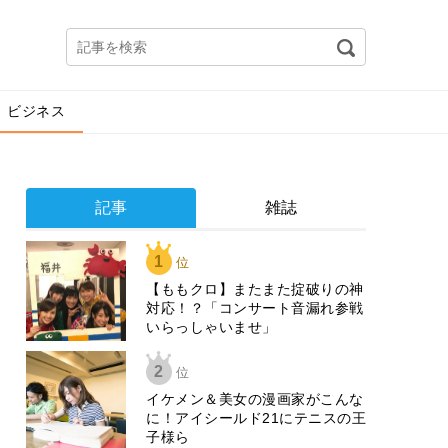
ビジネス
記事
雑誌
1
位
【ももクロ】またまた掟破りの神
対応！？「コンサート音漏れ参戦
いらっしゃいませ」
2
位
イケメン＆美女の漫画家がこんな
に！アイシールド21にテニスの王
子様ら