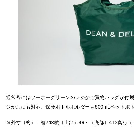
通常号にはソーホーグリーンのレジかご買物バッグが付
ジかごにも対応。保冷ボトルホルダーも600mLペットボ
※外寸（約）：縦24×横（上部）49・（底部）41×奥行（