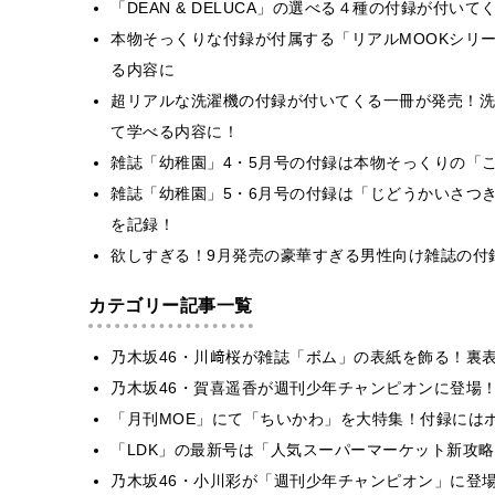
「DEAN & DELUCA」の選べる４種の付録が付い
本物そっくりな付録が付属する「リアルMOOKシリ
る内容に
超リアルな洗濯機の付録が付いてくる一冊が発売！洗
て学べる内容に！
雑誌「幼稚園」4・5月号の付録は本物そっくりの「
雑誌「幼稚園」5・6月号の付録は「じどうかいさつ
を記録！
欲しすぎる！9月発売の豪華すぎる男性向け雑誌の付
カテゴリー記事一覧
乃木坂46・川﨑桜が雑誌「ボム」の表紙を飾る！裏
乃木坂46・賀喜遥香が週刊少年チャンピオンに登場
「月刊MOE」にて「ちいかわ」を大特集！付録には
「LDK」の最新号は「人気スーパーマーケット新攻
乃木坂46・小川彩が「週刊少年チャンピオン」に登