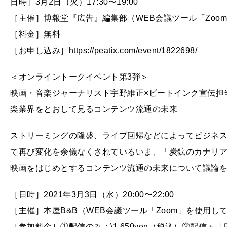
日時］3月2日（火）17:30〜19:00
［主催］博報堂『広告』編集部（WEB会議ツール「Zoo
［料金］無料
［お申し込み］https://peatix.com/event/1822698/
＜オンライントークイベント第3弾＞
映画・音楽ジャーナリスト宇野維正×ビートインク宣伝担
楽業界をとおして見るコンテンツ流通の未来
ストリーミングの隆盛、ライブ回帰などによってビジネ
て再び変化を余儀なくされているいま、「炭鉱のカナリ
映画をはじめとするコンテンツ流通の未来について議論
［日時］2021年3月3日（水）20:00〜22:00
［主催］本屋B&B（WEB会議ツール「Zoom」を使用し
［参加料金］①配信のみ：\1,650yen（税込）②配信＋「広告