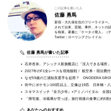
この記事を書いた人
佐藤 勇馬
新宿・大久保在住のフリーライター。
されて以来、芸能、事件、ネットの
を執筆。著書に「ケータイ廃人」（デ
Twitter：ローリングクレイドル
佐藤 勇馬が書いた記事
石井杏奈、アシックス新旗艦店に「没入できる場所」
2027年のF1全レースを現地観戦！ 航空券・宿泊
なぜ59歳の三浦知良選手を起用？ ONODERA GR
街中にポケモン100匹以上、立像は19匹 日本橋・八
スキマスイッチ『全力少年』×アミノバイタル 全国1
「帰宅後、冷蔵庫が空っぽ」旅行前後の食事に約5割
あなたへのおすすめ