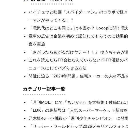
ハイチュウと映画『スパイダーマン』のコラボで様々
ーマンがやってくる！？
「電気代はどこも同じ」は本当か？ Looopに聞く電
電車の広告は企業を初めて認知してもらうのに効果的
査を実施
「さがったらあがるだけヤデ～！！」 ゆうちゃみが
これを読んだらPR会社なんていらない!? PR活動
ニュースにしてバズらせる方法
間近に迫る「2024年問題」住宅メーカーの人材不
カテゴリー記事一覧
「月刊MOE」にて「ちいかわ」を大特集！付録には
「LDK」の最新号は「人気スーパーマーケット新攻
乃木坂46・小川彩が「週刊少年チャンピオン」に登
「サッカー・ワールドカップ2026メモリアルフォトブ