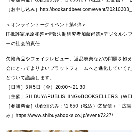
［お申し込み］http://bookandbeer.com/event/20210303_
＜オンライントークイベント第4弾＞
IT批評家尾原和啓×情報法制研究者加藤尚徳×デジタルシ
ーの社会的責任
欠陥商品やフェイクレビュー、返品廃棄などの問題を抱え
会にとってよりよいプラットフォームへと進化していく
どついて議論します。
［日時］3月5日（金）20:00〜21:30
［主催］SHIBUYAPUBLISHING&BOOKSELLERS
［参加料金］①配信のみ：\1,650（税込）②配信＋「広告Vo
み］https://www.shibuyabooks.co.jp/event/7227/