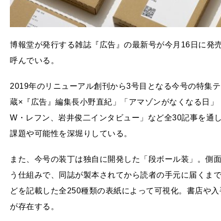
博報堂が発行する雑誌『広告』の最新号が今月16日に発
呼んでいる。
2019年のリニューアル創刊から3号目となる今号の特集
蔵×『広告』編集⻑小野直紀」「アマゾンがなくなる日」
W・レフン、岩井俊二インタビュー」など全30記事を通
課題や可能性を深堀りしている。
また、今号の装丁は独自に開発した「段ボール装」。側
う仕組みで、同誌が製本されてから読者の手元に届くま
どを記載した全250種類の表紙によって可視化。書店や
が存在する。