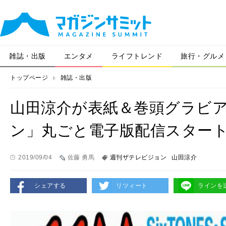
雑誌・出版
エンタメ
ライフトレンド
旅行・グルメ
トップページ
雑誌・出版
山田涼介が表紙＆巻頭グラビ
ン」丸ごと電子版配信スター
2019/09/04
佐藤 勇馬
週刊ザテレビジョン
山田涼介
シェアする
リツィート
ラインを