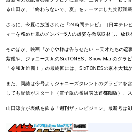
る山田が、「終わらないで、夏」をテーマにした笑顔満
さらに、今夏に放送された『24時間テレビ』（日本テレ
ィーを務めた嵐のメンバー5人の雄姿を徹底取材し、放送
そのほか、映画『かぐや様は告らせたい ～天才たちの恋愛頭脳
紫耀や、ジャニーズJr.のSixTONES、Snow Manの
「令和Jr.維新！」の最終回には、SixTONESの京本大我
また、同誌は今号よりジャニーズタレントのグラビアを
しても配信がスタート（電子版の番組表は首都圏版）。
山田涼介が表紙を飾る「週刊ザテレビジョン」最新号は9