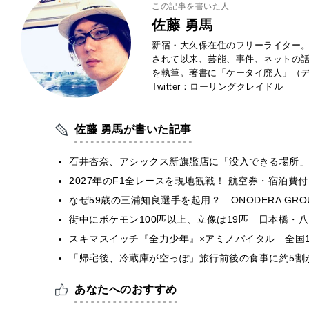
この記事を書いた人
佐藤 勇馬
新宿・大久保在住のフリーライター。
されて以来、芸能、事件、ネットの
を執筆。著書に「ケータイ廃人」（デ
Twitter：ローリングクレイドル
佐藤 勇馬が書いた記事
石井杏奈、アシックス新旗艦店に「没入できる場所」
2027年のF1全レースを現地観戦！ 航空券・宿泊
なぜ59歳の三浦知良選手を起用？ ONODERA GR
街中にポケモン100匹以上、立像は19匹 日本橋・八
スキマスイッチ『全力少年』×アミノバイタル 全国1
「帰宅後、冷蔵庫が空っぽ」旅行前後の食事に約5割
あなたへのおすすめ