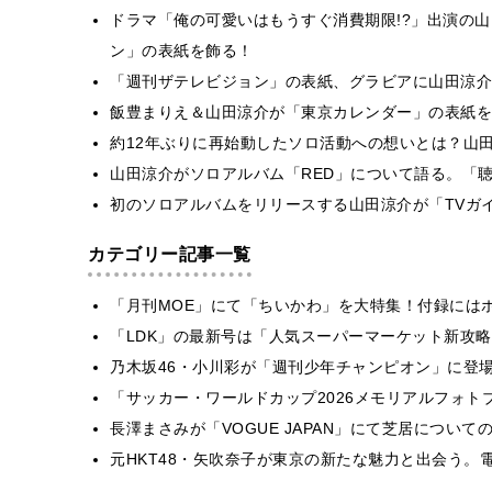
ドラマ「俺の可愛いはもうすぐ消費期限!?」出演の
ン」の表紙を飾る！
「週刊ザテレビジョン」の表紙、グラビアに山田涼介
飯豊まりえ＆山田涼介が「東京カレンダー」の表紙を
約12年ぶりに再始動したソロ活動への想いとは？山田
山田涼介がソロアルバム「RED」について語る。「
初のソロアルバムをリリースする山田涼介が「TVガイ
カテゴリー記事一覧
「月刊MOE」にて「ちいかわ」を大特集！付録には
「LDK」の最新号は「人気スーパーマーケット新攻
乃木坂46・小川彩が「週刊少年チャンピオン」に登
「サッカー・ワールドカップ2026メモリアルフォトブ
長澤まさみが「VOGUE JAPAN」にて芝居につい
元HKT48・矢吹奈子が東京の新たな魅力と出会う。電