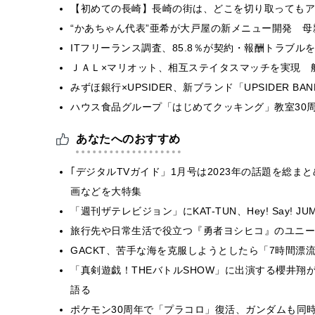
【初めての長崎】長崎の街は、どこを切り取ってもア
“かあちゃん代表”亜希が大戸屋の新メニュー開発 
ITフリーランス調査、85.8％が契約・報酬トラブ
ＪＡＬ×マリオット、相互ステイタスマッチを実現 
みずほ銀行×UPSIDER、新ブランド「UPSIDER BANK 
ハウス食品グループ「はじめてクッキング」教室30周
あなたへのおすすめ
｢デジタルTVガイド」1月号は2023年の話題を総
画などを大特集
「週刊ザテレビジョン」にKAT-TUN、Hey! Say!
旅行先や日常生活で役立つ『勇者ヨシヒコ』のユニー
GACKT、苦手な海を克服しようとしたら「7時間漂
「真剣遊戯！THEバトルSHOW」に出演する櫻井翔
語る
ポケモン30周年で「プラコロ」復活、ガンダムも同