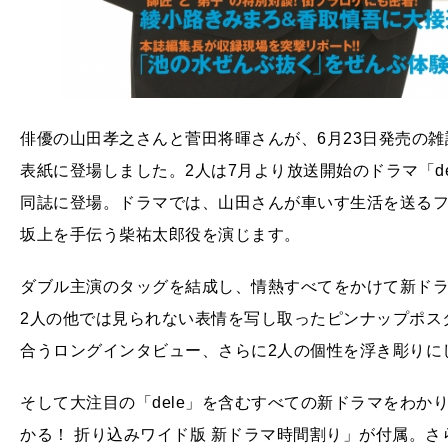
俳優の山田孝之さんと菅田将暉さんが、6月23日発売の雑
表紙に登場しました。2人は7月より放送開始のドラマ「de
同誌に登場。ドラマでは、山田さんが車いす生活を送る
坂上を手伝う柴祐太郎役を演じます。
ダブル主演のタッグを結成し、情熱すべてをかけて新ドラマ
2人の他では見られない表情を写し取ったピンナップポス
合うロングインタビュー、さらに2人の個性を浮き彫りに
そして大注目の「dele」を含むすべての新ドラマをわか
かる！ 折り込みワイド版 新ドラマ時間割り」が付属。さら