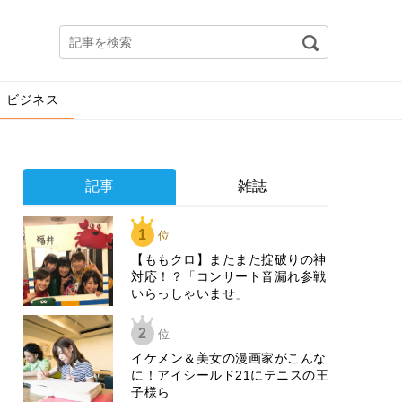
ビジネス
記事
雑誌
1
位
【ももクロ】またまた掟破りの神
対応！？「コンサート音漏れ参戦
いらっしゃいませ」
2
位
イケメン＆美女の漫画家がこんな
に！アイシールド21にテニスの王
子様ら