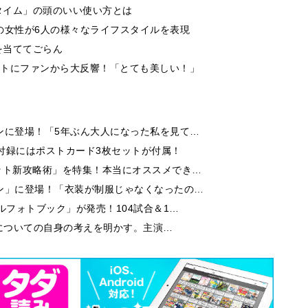
タイム」の頭のいい使い方とは
の女性が6人の様々なライフスタイルを表現
を当ててごらん
ットにファンから大反響！「とても美しい！」
ンに登場！「5年ぶん大人になった私を見て…
付録にはポストカード3枚セットが付属！
ット新攻略術」を特集！本当にオススメでき…
ン」に登場！「衣装が制服じゃなくなったの…
ルフォトブック」が発売！104試合＆1…
芝居についての自身の考えを明かす。主演…