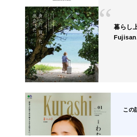
暮らし上
Fujisa
この