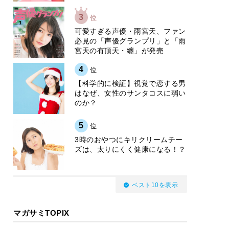
3
位
可愛すぎる声優・雨宮天、ファン
必見の「声優グランプリ」と「雨
宮天の有頂天・纏」が発売
4
位
【科学的に検証】視覚で恋する男
はなぜ、女性のサンタコスに弱い
のか？
5
位
3時のおやつにキリクリームチー
ズは、太りにくく健康になる！？
ベスト10を表示
マガサミTOPIX