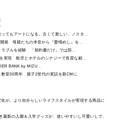
事
取ってもアートになる。古くて新しい、ノスタ…
ー開発 母親たちの本音から『愛情めし』を…
酬トラブルを経験 「契約書だけ」では防…
チを実現 航空とホテルのシナジーで良質な顧…
 BANK by MIZU…
教室30周年 親子2世代の実話を新CMに
変化が。より自分らしいライフスタイルが実現する商品に
！今どき最新の入園＆入学グッズが、使いやすいし可愛いしで、