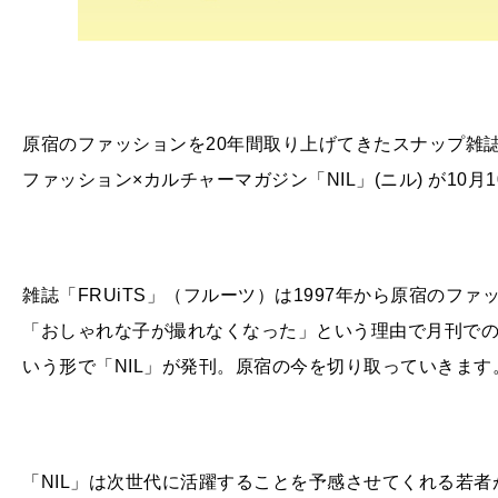
原宿のファッションを
20
年間取り上げてきたスナップ雑
ファッション×カルチャーマガジン「
NIL
」
(
ニル
)
が
10
月
1
雑誌「
FRUiTS
」（フルーツ）は
1997
年から原宿のファ
「おしゃれな子が撮れなくなった」という理由で月刊で
いう形で「
NIL
」が発刊。原宿の今を切り取っていきます
「
NIL
」は次世代に活躍することを予感させてくれる若者