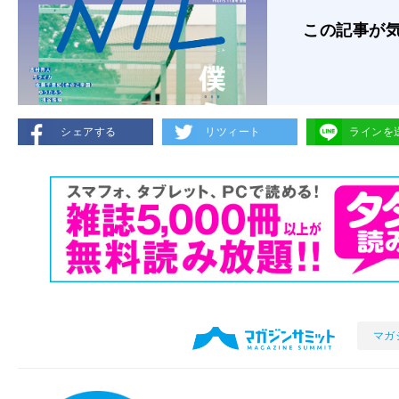
この記事が
シェアする
リツィート
ラインを
マガ