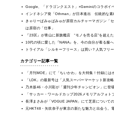
Google、「ドラゴンクエスト」×Geminiのコラ
インドネシア発「Othman」が日本進出 伝統的な
きゃりーぱみゅぱみゅが原宿カルチャーマガジン「セ
は原宿の「仕事」
『23区』が青山に新旗艦店 “モノを売る店”を超え
10代の頃に愛した『NANA』を、今の自分が着る服へ A
トライアル「シルキーフリース」は買い？人気フリー
カテゴリー記事一覧
「月刊MOE」にて「ちいかわ」を大特集！付録には
「LDK」の最新号は「人気スーパーマーケット新攻
乃木坂46・小川彩が「週刊少年チャンピオン」に登
「サッカー・ワールドカップ2026メモリアルフォトブ
長澤まさみが「VOGUE JAPAN」にて芝居につい
元HKT48・矢吹奈子が東京の新たな魅力と出会う。電