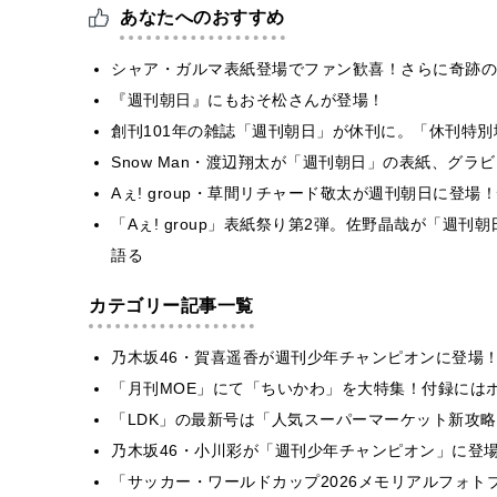
あなたへのおすすめ
シャア・ガルマ表紙登場でファン歓喜！さらに奇跡の
『週刊朝日』にもおそ松さんが登場！
創刊101年の雑誌「週刊朝日」が休刊に。「休刊特
Snow Man・渡辺翔太が「週刊朝日」の表紙、グ
Aぇ! group・草間リチャード敬太が週刊朝日に登
「Aぇ! group」表紙祭り第2弾。佐野晶哉が「週
語る
カテゴリー記事一覧
乃木坂46・賀喜遥香が週刊少年チャンピオンに登場
「月刊MOE」にて「ちいかわ」を大特集！付録には
「LDK」の最新号は「人気スーパーマーケット新攻
乃木坂46・小川彩が「週刊少年チャンピオン」に登
「サッカー・ワールドカップ2026メモリアルフォトブ