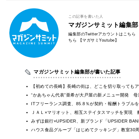
この記事を書いた人
マガジンサミット編集部
編集部のTwitterアカウントはこちら
ちら
【マガサミYoutube】
マガジンサミット編集部が書いた記事
【初めての長崎】長崎の街は、どこを切り取ってもア
“かあちゃん代表”亜希が大戸屋の新メニュー開発 
ITフリーランス調査、85.8％が契約・報酬トラブ
ＪＡＬ×マリオット、相互ステイタスマッチを実現 
みずほ銀行×UPSIDER、新ブランド「UPSIDER BANK 
ハウス食品グループ「はじめてクッキング」教室30周