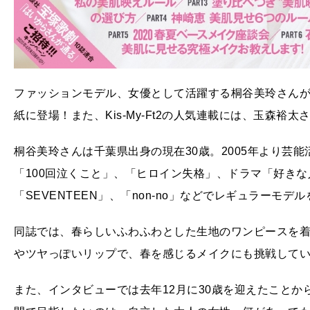
ファッションモデル、女優として活躍する桐谷美玲さんが、
紙に登場！また、Kis-My-Ft2の人気連載には、玉森裕
桐谷美玲さんは千葉県出身の現在30歳。2005年より芸
「100回泣くこと」、「ヒロイン失格」、ドラマ「好き
「SEVENTEEN」、「non-no」などでレギュラーモデ
同誌では、春らしいふわふわとした生地のワンピースを
やツヤっぽいリップで、春を感じるメイクにも挑戦して
また、インタビューでは去年12月に30歳を迎えたことから