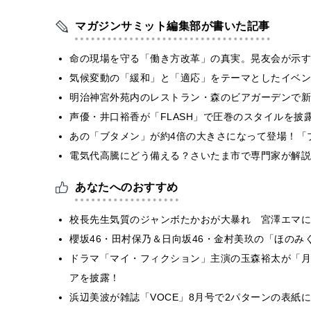
マガジンサミット編集部が書いた記事
​命の現場を守る「働き方改革」の真実。晃友会が示
気候変動の「緩和」と「適応」をテーマとしたイベン
明治神宮外苑内のレストラン・森のビアガーデンで新
声優・井口裕香が「FLASH」で圧巻のスタイルを披
あの「ブタメン」が約4倍の大きさになって登場！「ブ
電気代高騰にどう備える？さいたま市で専門家が解説
あなたへのおすすめ
校長先生気質のジャンボたかおが大暴れ 宮澤エマに
櫻坂46・田村保乃＆日向坂46・金村美玖の「ほのみ
ドラマ「マイ・フィクション」主演の玉森裕太が「月
アを披露！
浜辺美波が雑誌「VOCE」8月号で2パターンの表紙に