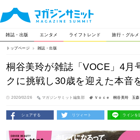
雑誌・出版
エンタメ
ライフトレンド
旅行・グルメ
トップページ
雑誌・出版
桐谷美玲が雑誌「VOCE」4
クに挑戦し30歳を迎えた本音
2020/02/26
マガジンサミット編集部
Ｖｏｃｅ
桐谷美玲
玉森
シェアする
リツィート
ラインを