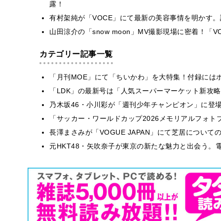
露！
有村架純が「VOCE」にて最新の美容事情を明かす
山田涼介の「snow moon」MV撮影現場に密着！「V
カテゴリー記事一覧
「月刊MOE」にて「ちいかわ」を大特集！付録には
「LDK」の最新号は「人気スーパーマーケット新攻
乃木坂46・小川彩が「週刊少年チャンピオン」に登
「サッカー・ワールドカップ2026メモリアルフォトブ
長澤まさみが「VOGUE JAPAN」にて芝居につい
元HKT48・矢吹奈子が東京の新たな魅力と出会う。電