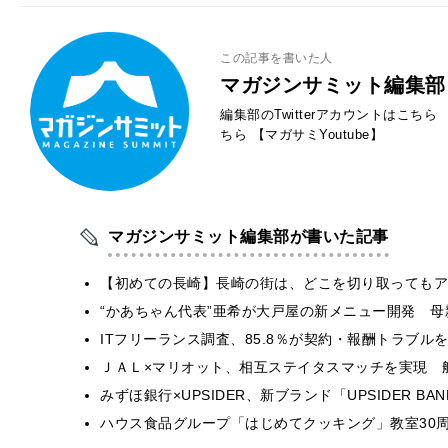
この記事を書いた人
マガジンサミット編集部
編集部のTwitterアカウントはこちら
ちら
【マガサミYoutube】
マガジンサミット編集部が書いた記事
【初めての長崎】長崎の街は、どこを切り取ってもア
“かあちゃん代表”亜希が大戸屋の新メニュー開発 
ITフリーランス調査、85.8％が契約・報酬トラブ
ＪＡＬ×マリオット、相互ステイタスマッチを実現 
みずほ銀行×UPSIDER、新ブランド「UPSIDER BANK 
ハウス食品グループ「はじめてクッキング」教室30周