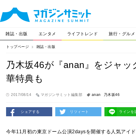
雑誌・出版
エンタメ
ライフトレンド
旅行・グルメ
トップページ
雑誌・出版
乃木坂46が『anan』をジャ
華特典も
2017/08/14
マガジンサミット編集部
anan
乃木坂46
シェアする
リツィート
ラインを
今年11月初の東京ドーム公演2daysを開催する人気アイ