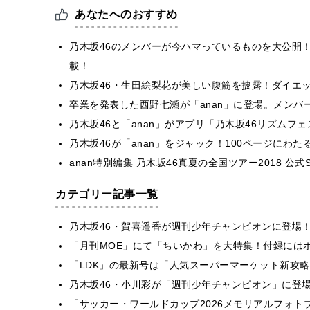
あなたへのおすすめ
乃木坂46のメンバーが今ハマっているものを大公開！雑
載！
乃木坂46・生田絵梨花が美しい腹筋を披露！ダイエ
卒業を発表した西野七瀬が「anan」に登場。メンバ
乃木坂46と「anan」がアプリ「乃木坂46リズムフ
乃木坂46が「anan」をジャック！100ページにわ
anan特別編集 乃木坂46真夏の全国ツアー2018 公式S
カテゴリー記事一覧
乃木坂46・賀喜遥香が週刊少年チャンピオンに登場
「月刊MOE」にて「ちいかわ」を大特集！付録には
「LDK」の最新号は「人気スーパーマーケット新攻
乃木坂46・小川彩が「週刊少年チャンピオン」に登
「サッカー・ワールドカップ2026メモリアルフォトブ