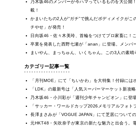
乃木坂46のメンバーが今ハマっているものを大公開！雑
載！
かまいたちの2人が“ガチ”で挑んだボディメイクが
チやせ」が発売！
日向坂46・佐々木美玲、首輪をつけてプロ家畜に！
卒業を発表した西野七瀬が「anan」に登場。メンバ
まいやん、まっちゅん、いくちゃん。この3人の素晴
カテゴリー記事一覧
「月刊MOE」にて「ちいかわ」を大特集！付録には
「LDK」の最新号は「人気スーパーマーケット新攻
乃木坂46・小川彩が「週刊少年チャンピオン」に登
「サッカー・ワールドカップ2026メモリアルフォトブ
長澤まさみが「VOGUE JAPAN」にて芝居につい
元HKT48・矢吹奈子が東京の新たな魅力と出会う。電