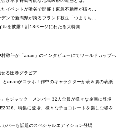
友会が示す持続可能な地域医療の道筋とは。
したイベントが渋谷で開催！東急不動産が様々…
ーデンで新潟県が誇るブランド枝豆「つまりち…
イルを披露！計18ページにわたる大特集…
村敬斗が「anan」のインタビューにてワールドカップへ
魅せる圧巻グラビア
」とananがコラボ！作中のキャラクターが表＆裏の表紙
26」をジャック！メンバー 32人全員が様々な企画に登場
VE2026」特集に登場。様々なチョコレートを楽しむ姿を
付きカバーも話題のスペシャルエディション登場