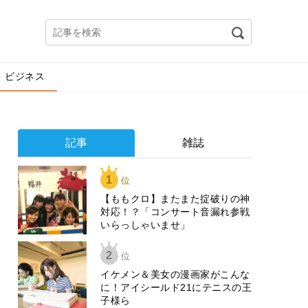
ビジネス
記事
雑誌
1
位
【ももクロ】またまた掟破りの神
対応！？「コンサート音漏れ参戦
いらっしゃいませ」
2
位
イケメン＆美女の漫画家がこんな
に！アイシールド21にテニスの王
子様ら