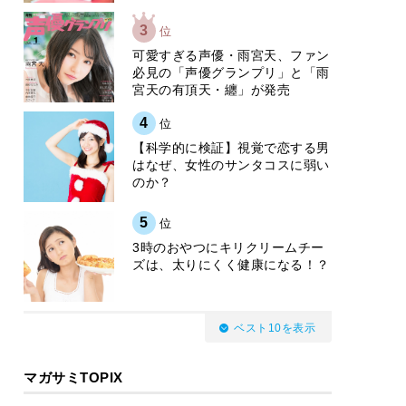
3
位
可愛すぎる声優・雨宮天、ファン
必見の「声優グランプリ」と「雨
宮天の有頂天・纏」が発売
4
位
【科学的に検証】視覚で恋する男
はなぜ、女性のサンタコスに弱い
のか？
5
位
3時のおやつにキリクリームチー
ズは、太りにくく健康になる！？
ベスト10を表示
マガサミTOPIX