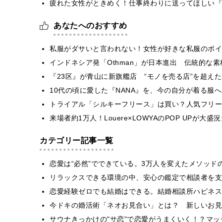
疲れた女性がときめく！仕事終わりに送ってほしい『
あなたへのおすすめ
私服がダサいと言われない！女性が好きな私服のポイ
インドネシア発「Othman」が日本進出 伝統的な
『23区』が青山に新旗艦店 “モノを売る店”を超え
10代の頃に愛した『NANA』を、今の自分が着る服へ A
トライアル「シルキーフリース」は買い？人気フリー
来場者約1万人！Louere×LOWYAのPOP UPが大
カテゴリー記事一覧
恋愛は“必然”でできている。3万人を変えたメソッド
リラックスできる環境の中、安心の鑑定で相談者を支
恋愛経験ゼロでも結婚はできる。結婚相談所ハピネス
今ドキの婚活術「ネオお見合い」とは？ 新しいお見
サウナきっかけの"サ恋"で恋愛がうまくいく！？マッチ