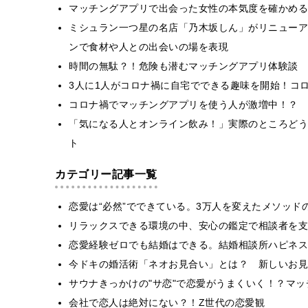
マッチングアプリで出会った女性の本気度を確かめる
ミシュラン一つ星の名店「乃木坂しん」がリニューア
ンで食材や人との出会いの場を表現
時間の無駄？！危険も潜むマッチングアプリ体験談
3人に1人がコロナ禍に自宅でできる趣味を開始！コ
コロナ禍でマッチングアプリを使う人が激増中！？
「気になる人とオンライン飲み！」実際のところどう
ト
カテゴリー記事一覧
恋愛は“必然”でできている。3万人を変えたメソッド
リラックスできる環境の中、安心の鑑定で相談者を支
恋愛経験ゼロでも結婚はできる。結婚相談所ハピネス
今ドキの婚活術「ネオお見合い」とは？ 新しいお見
サウナきっかけの"サ恋"で恋愛がうまくいく！？マッチ
会社で恋人は絶対にない？！Z世代の恋愛観