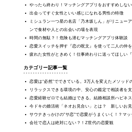
やったら終わり！マッチングアプリをおすすめしない
出会ってすぐ女性といい感じになれる男性の特徴
ミシュラン一つ星の名店「乃木坂しん」がリニューア
ンで食材や人との出会いの場を表現
時間の無駄？！危険も潜むマッチングアプリ体験談
恋愛スイッチを押す『恋の呪文』を使って二人の仲を
疲れた女性がときめく！仕事終わりに送ってほしい『
カテゴリー記事一覧
恋愛は“必然”でできている。3万人を変えたメソッド
リラックスできる環境の中、安心の鑑定で相談者を支
恋愛経験ゼロでも結婚はできる。結婚相談所ハピネス
今ドキの婚活術「ネオお見合い」とは？ 新しいお見
サウナきっかけの"サ恋"で恋愛がうまくいく！？マッチ
会社で恋人は絶対にない？！Z世代の恋愛観