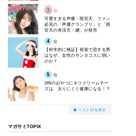
3
位
可愛すぎる声優・雨宮天、ファン
必見の「声優グランプリ」と「雨
宮天の有頂天・纏」が発売
4
位
【科学的に検証】視覚で恋する男
はなぜ、女性のサンタコスに弱い
のか？
5
位
3時のおやつにキリクリームチー
ズは、太りにくく健康になる！？
ベスト10を表示
マガサミTOPIX