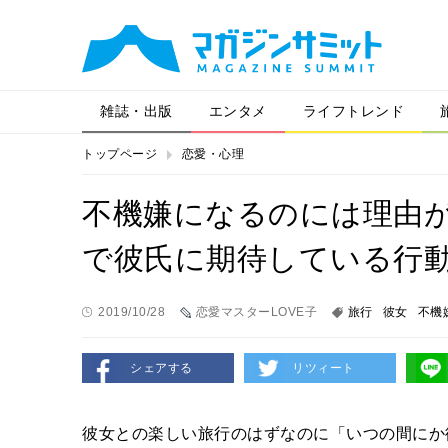
雑誌・出版
エンタメ
ライフトレンド
トップページ
恋愛・心理
不機嫌になるのには理由
で彼氏に期待している行
2019/10/28
恋愛マスターLOVE子
旅行
彼女
不機
シェアする
リツィート
彼女との楽しい旅行のはずなのに「いつの間にか