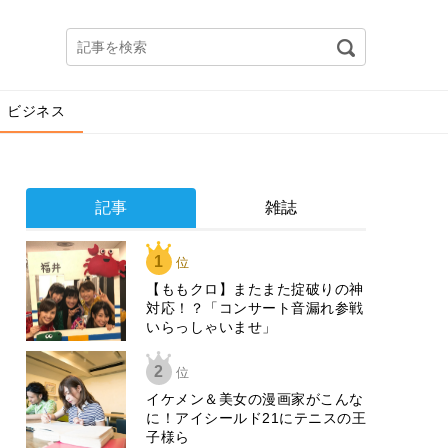
ビジネス
記事
雑誌
1
位
【ももクロ】またまた掟破りの神
対応！？「コンサート音漏れ参戦
いらっしゃいませ」
2
位
イケメン＆美女の漫画家がこんな
に！アイシールド21にテニスの王
子様ら