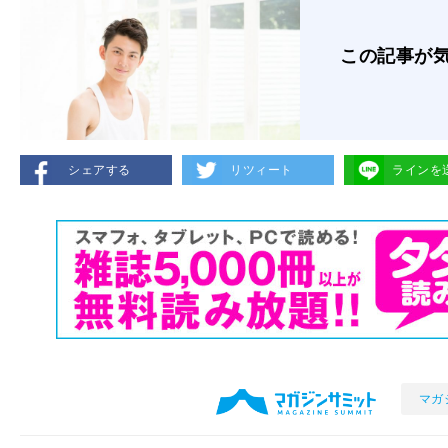
この記事が
シェアする
リツィート
ラインを
マガ