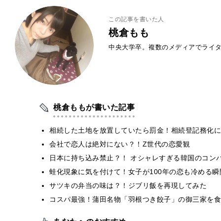
この記事を書いた人
桃倉もも
中央大学卒。複数のメディアでライ
桃倉ももが書いた記事
相続した土地を放置していたら罰金！相続登記務化に
会社で恋人は絶対にない？！Z世代の恋愛観
日本に持ち込み禁止？！ オシャレすぎる韓国のコン
蛙化現象に気を付けて！女子が100年の恋も冷める瞬
サツキの弁当の味は？！ジブリ飯を再現してみた
コスパ最強！蒲田名物「羽根つき餃子」の御三家を食