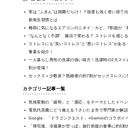
実は “ふきん”は雑菌だらけ！？強度も強く使い捨て
新衛⽣習慣とは
梅雨に気になるエアコンのニオイ・カビ、7割超が「
“なんとなく不調”、腸活で変わる？ ストレスを感じ
ストレスにも“良いストレス”と“悪いストレス”があ
養素を紹介！
一人暮らし男性の洗濯の強い味方！洗濯時の2大スト
剤が登場！
セックス＝少数派？既婚者の約7割がセックスレスに
カテゴリー記事一覧
気候変動の「緩和」と「適応」をテーマとしたイベン
電気代高騰にどう備える？さいたま市で専門家が解説
Google、「ドラゴンクエスト」×Geminiのコラ
「帰宅後、冷蔵庫が空っぽ」旅行前後の食事に約5割