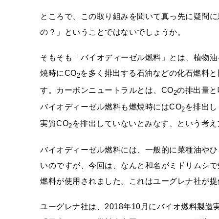
ところで、この取り組みを聞いて真っ先に疑問に
の？」ということではないでしょうか。
そもそも「バイオディーゼル燃料」とは、植物油
焼時にCO
を多く排出する石油などの化石燃料と
2
す。カーボンニュートラルとは、CO
の排出量と
2
バイオディーゼル燃料も燃焼時にはCO
を排出し
2
実質CO
を排出していないとみなす、という考え
2
バイオディーゼル燃料には、一般的に菜種油やひ
いのですが、今回は、なんと和名がミドリムシで
燃料が使用されました。これはユーグレナ社が提
ユーグレナ社は、2018年10月にバイオ燃料製