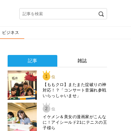
ビジネス
記事
雑誌
1
位
【ももクロ】またまた掟破りの神
対応！？「コンサート音漏れ参戦
いらっしゃいませ」
2
位
イケメン＆美女の漫画家がこんな
に！アイシールド21にテニスの王
子様ら