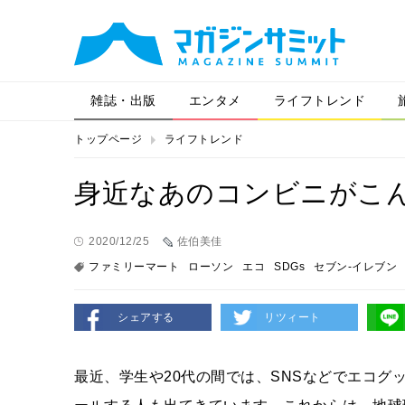
雑誌・出版
エンタメ
ライフトレンド
トップページ
ライフトレンド
身近なあのコンビニがこ
2020/12/25
佐伯美佳
ファミリーマート
ローソン
エコ
SDGs
セブン-イレブン
シェアする
リツィート
最近、学生や20代の間では、SNSなどでエコ