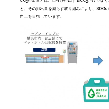
CO
排出量とは、自社が排出するCO
だけでなく
2
2
と。その排出量を減らす取り組みにより、SDG
向上を目指しています。