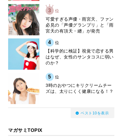
3
位
可愛すぎる声優・雨宮天、ファン
必見の「声優グランプリ」と「雨
宮天の有頂天・纏」が発売
4
位
【科学的に検証】視覚で恋する男
はなぜ、女性のサンタコスに弱い
のか？
5
位
3時のおやつにキリクリームチー
ズは、太りにくく健康になる！？
ベスト10を表示
マガサミTOPIX