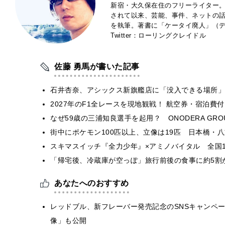
新宿・大久保在住のフリーライター。
されて以来、芸能、事件、ネットの
を執筆。著書に「ケータイ廃人」（デ
Twitter：ローリングクレイドル
佐藤 勇馬が書いた記事
石井杏奈、アシックス新旗艦店に「没入できる場所」
2027年のF1全レースを現地観戦！ 航空券・宿泊
なぜ59歳の三浦知良選手を起用？ ONODERA GR
街中にポケモン100匹以上、立像は19匹 日本橋・八
スキマスイッチ『全力少年』×アミノバイタル 全国1
「帰宅後、冷蔵庫が空っぽ」旅行前後の食事に約5割
あなたへのおすすめ
レッドブル、新フレーバー発売記念のSNSキャンペ
像」も公開