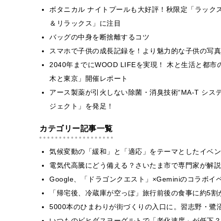
ボタニカル ナイトプールも大好評！秋限定「ラックス
＆リラックス」に注目
バッグの中身を断捨離するコツ
スマホで子供の成長記録を！より魅力的な子供の写真
2040年までにWOOD LIFEを実現！ 木と生活と都市のデ
木と東京」開催レポート
アース製薬が引火しない除菌・消臭技術“MA-T シス
ジェクト」を発足！
カテゴリー記事一覧
気候変動の「緩和」と「適応」をテーマとしたイベン
電気代高騰にどう備える？さいたま市で専門家が解説
Google、「ドラゴンクエスト」×Geminiのコラ
「帰宅後、冷蔵庫が空っぽ」旅行前後の食事に約5割
5000本のひまわりが街づくりの入口に。習志野・鷺
いつものビヒダスヨーグルトで「老化速度」が低下？