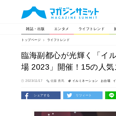
雑誌・出版
エンタメ
ライフトレンド
トップページ
ライフトレンド
臨海副都心が光輝く「イ
場 2023」開催！15の
2023/11/17
佐藤 勇馬
イルミネーション
お台場
シェアする
リツィート