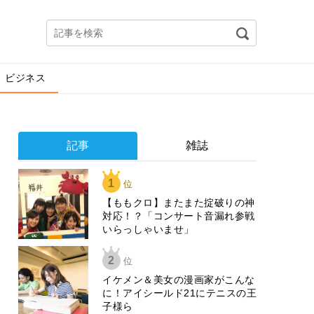
ビジネス
記事
雑誌
1
位
【ももクロ】またまた掟破りの神
対応！？「コンサート音漏れ参戦
いらっしゃいませ」
2
位
イケメン＆美女の漫画家がこんな
に！アイシールド21にテニスの王
子様ら