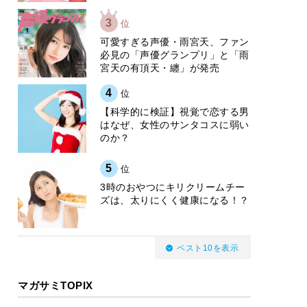
3
位
可愛すぎる声優・雨宮天、ファン
必見の「声優グランプリ」と「雨
宮天の有頂天・纏」が発売
4
位
【科学的に検証】視覚で恋する男
はなぜ、女性のサンタコスに弱い
のか？
5
位
3時のおやつにキリクリームチー
ズは、太りにくく健康になる！？
ベスト10を表示
マガサミTOPIX